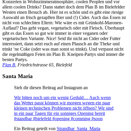
Konzerten in Wohnzimmeratmosphäre, coolen Peoplen und vor
allem coolen Drinks? Dann stattet doch dem Plan B im Bielefelder
Westen einen Besuch ab. Hier ist es schön und es gibt eine riesige
Auswahl an frisch gezapften Bier und (!) Cider. Auch das Essen ist
nicht von schlechten Eltern: Wie wäre es mit Grünkohl-Maronen-
Auflauf? Das geht vegan, vegetarisch oder mit Fleisch. Überhaupt
gibt es das Essen so gut wie immer in einer veganen oder
vegetarischen Variante. Nice! Seid ihr nicht an Cider oder Futter
interessiert, dann setzt euch auf einen Plausch an die Theke und
trinkt ‘ne Coke (oder was man sonst so trinkt). Und verpasst nicht
die regelmäßigen Feten im Plan B. Kneipen-Partys sind immer die
besten Partys.
Plan B
, Friedrichstrasse 65, Bielefeld
Santa Maria
Sieh dir diesen Beitrag auf Instagram an
Wir bitten noch um ein wenig Geduld… Auch wenn
das Wetter passt können wir morgen wegen ein paar
kleinen technischen Problemen nicht öffnen? Wir sind
in ein paar Tagen für ein sonniges Opening bereit
#standbar #bielefeld #opening #comming #soon
Ein Beitrag geteilt von
Strandbar_Santa_Maria