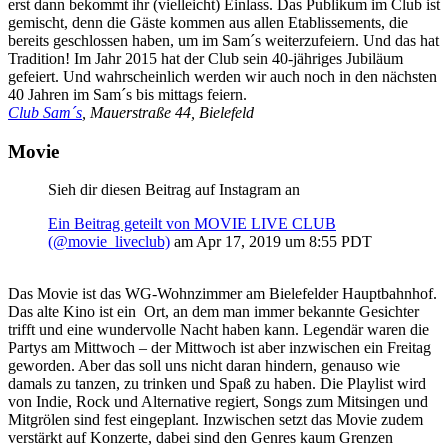
erst dann bekommt ihr (vielleicht) Einlass. Das Publikum im Club ist
gemischt, denn die Gäste kommen aus allen Etablissements, die
bereits geschlossen haben, um im Sam´s weiterzufeiern. Und das hat
Tradition! Im Jahr 2015 hat der Club sein 40-jähriges Jubiläum
gefeiert. Und wahrscheinlich werden wir auch noch in den nächsten
40 Jahren im Sam´s bis mittags feiern.
Club Sam´s
, Mauerstraße 44, Bielefeld
Movie
Sieh dir diesen Beitrag auf Instagram an
Ein Beitrag geteilt von MOVIE LIVE CLUB
(@movie_liveclub)
am
Apr 17, 2019 um 8:55 PDT
Das Movie ist das WG-Wohnzimmer am Bielefelder Hauptbahnhof.
Das alte Kino ist ein Ort, an dem man immer bekannte Gesichter
trifft und eine wundervolle Nacht haben kann. Legendär waren die
Partys am Mittwoch – der Mittwoch ist aber inzwischen ein Freitag
geworden. Aber das soll uns nicht daran hindern, genauso wie
damals zu tanzen, zu trinken und Spaß zu haben. Die Playlist wird
von Indie, Rock und Alternative regiert, Songs zum Mitsingen und
Mitgrölen sind fest eingeplant. Inzwischen setzt das Movie zudem
verstärkt auf Konzerte, dabei sind den Genres kaum Grenzen