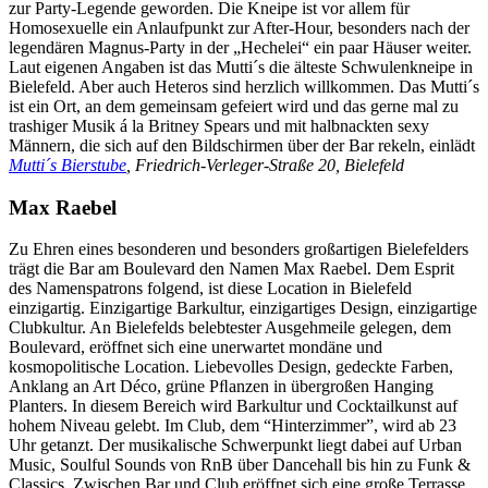
zur Party-Legende geworden. Die Kneipe ist vor allem für
Homosexuelle ein Anlaufpunkt zur After-Hour, besonders nach der
legendären Magnus-Party in der „Hechelei“ ein paar Häuser weiter.
Laut eigenen Angaben ist das Mutti´s die älteste Schwulenkneipe in
Bielefeld. Aber auch Heteros sind herzlich willkommen. Das Mutti´s
ist ein Ort, an dem gemeinsam gefeiert wird und das gerne mal zu
trashiger Musik á la Britney Spears und mit halbnackten sexy
Männern, die sich auf den Bildschirmen über der Bar rekeln, einlädt
Mutti´s Bierstube
, Friedrich-Verleger-Straße 20, Bielefeld
Max Raebel
Zu Ehren eines besonderen und besonders großartigen Bielefelders
trägt die Bar am Boulevard den Namen Max Raebel. Dem Esprit
des Namenspatrons folgend, ist diese Location in Bielefeld
einzigartig. Einzigartige Barkultur, einzigartiges Design, einzigartige
Clubkultur. An Bielefelds belebtester Ausgehmeile gelegen, dem
Boulevard, eröffnet sich eine unerwartet mondäne und
kosmopolitische Location. Liebevolles Design, gedeckte Farben,
Anklang an Art Déco, grüne Pﬂanzen in übergroßen Hanging
Planters. In diesem Bereich wird Barkultur und Cocktailkunst auf
hohem Niveau gelebt. Im Club, dem “Hinterzimmer”, wird ab 23
Uhr getanzt. Der musikalische Schwerpunkt liegt dabei auf Urban
Music, Soulful Sounds von RnB über Dancehall bis hin zu Funk &
Classics. Zwischen Bar und Club eröffnet sich eine große Terrasse,