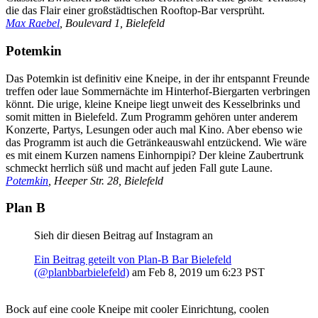
die das Flair einer großstädtischen Rooftop-Bar versprüht.
Max Raebel
, Boulevard 1, Bielefeld
Potemkin
Das Potemkin ist definitiv eine Kneipe, in der ihr entspannt Freunde
treffen oder laue Sommernächte im Hinterhof-Biergarten verbringen
könnt. Die urige, kleine Kneipe liegt unweit des Kesselbrinks und
somit mitten in Bielefeld. Zum Programm gehören unter anderem
Konzerte, Partys, Lesungen oder auch mal Kino. Aber ebenso wie
das Programm ist auch die Getränkeauswahl entzückend. Wie wäre
es mit einem Kurzen namens Einhornpipi? Der kleine Zaubertrunk
schmeckt herrlich süß und macht auf jeden Fall gute Laune.
Potemkin
, Heeper Str. 28, Bielefeld
Plan B
Sieh dir diesen Beitrag auf Instagram an
Ein Beitrag geteilt von Plan-B Bar Bielefeld
(@planbbarbielefeld)
am
Feb 8, 2019 um 6:23 PST
Bock auf eine coole Kneipe mit cooler Einrichtung, coolen