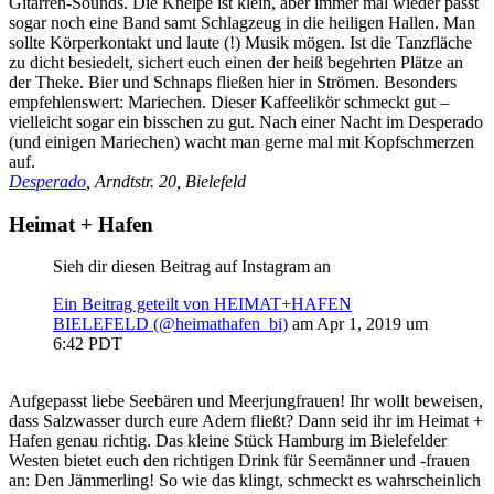
Gitarren-Sounds. Die Kneipe ist klein, aber immer mal wieder passt
sogar noch eine Band samt Schlagzeug in die heiligen Hallen. Man
sollte Körperkontakt und laute (!) Musik mögen. Ist die Tanzfläche
zu dicht besiedelt, sichert euch einen der heiß begehrten Plätze an
der Theke. Bier und Schnaps fließen hier in Strömen. Besonders
empfehlenswert: Mariechen. Dieser Kaffeelikör schmeckt gut –
vielleicht sogar ein bisschen zu gut. Nach einer Nacht im Desperado
(und einigen Mariechen) wacht man gerne mal mit Kopfschmerzen
auf.
Desperado
, Arndtstr. 20, Bielefeld
Heimat + Hafen
Sieh dir diesen Beitrag auf Instagram an
Ein Beitrag geteilt von HEIMAT+HAFEN
BIELEFELD (@heimathafen_bi)
am
Apr 1, 2019 um
6:42 PDT
Aufgepasst liebe Seebären und Meerjungfrauen! Ihr wollt beweisen,
dass Salzwasser durch eure Adern fließt? Dann seid ihr im Heimat +
Hafen genau richtig. Das kleine Stück Hamburg im Bielefelder
Westen bietet euch den richtigen Drink für Seemänner und -frauen
an: Den Jämmerling! So wie das klingt, schmeckt es wahrscheinlich