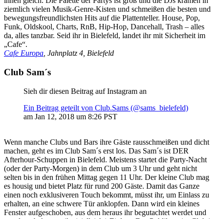
ihnen gleich. Die Palette der Partys ist groß und die DJs kramen in
ziemlich vielen Musik-Genre-Kisten und schmeißen die besten und
bewegungsfreundlichsten Hits auf die Plattenteller. House, Pop,
Funk, Oldskool, Charts, RnB, Hip-Hop, Dancehall, Trash – alles
da, alles tanzbar. Seid ihr in Bielefeld, landet ihr mit Sicherheit im
„Cafe“.
Cafe Europa
, Jahnplatz 4, Bielefeld
Club Sam´s
Sieh dir diesen Beitrag auf Instagram an
Ein Beitrag geteilt von Club.Sams (@sams_bielefeld)
am
Jan 12, 2018 um 8:26 PST
Wenn manche Clubs und Bars ihre Gäste rausschmeißen und dicht
machen, geht es im Club Sam´s erst los. Das Sam´s ist DER
Afterhour-Schuppen in Bielefeld. Meistens startet die Party-Nacht
(oder der Party-Morgen) in dem Club um 3 Uhr und geht nicht
selten bis in den frühen Mittag gegen 11 Uhr. Der kleine Club mag
es housig und bietet Platz für rund 200 Gäste. Damit das Ganze
einen noch exklusiveren Touch bekommt, müsst ihr, um Einlass zu
erhalten, an eine schwere Tür anklopfen. Dann wird ein kleines
Fenster aufgeschoben, aus dem heraus ihr begutachtet werdet und