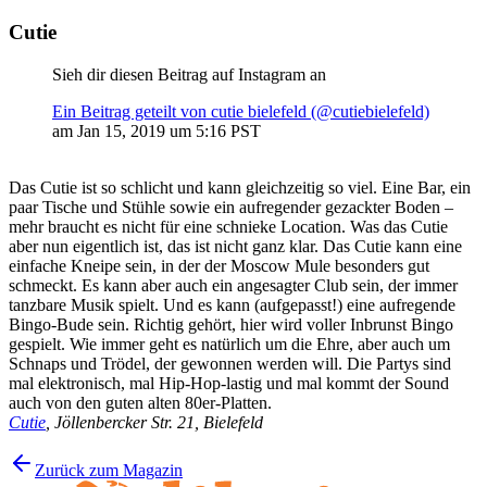
Cutie
Sieh dir diesen Beitrag auf Instagram an
Ein Beitrag geteilt von cutie bielefeld (@cutiebielefeld)
am
Jan 15, 2019 um 5:16 PST
Das Cutie ist so schlicht und kann gleichzeitig so viel. Eine Bar, ein
paar Tische und Stühle sowie ein aufregender gezackter Boden –
mehr braucht es nicht für eine schnieke Location. Was das Cutie
aber nun eigentlich ist, das ist nicht ganz klar. Das Cutie kann eine
einfache Kneipe sein, in der der Moscow Mule besonders gut
schmeckt. Es kann aber auch ein angesagter Club sein, der immer
tanzbare Musik spielt. Und es kann (aufgepasst!) eine aufregende
Bingo-Bude sein. Richtig gehört, hier wird voller Inbrunst Bingo
gespielt. Wie immer geht es natürlich um die Ehre, aber auch um
Schnaps und Trödel, der gewonnen werden will. Die Partys sind
mal elektronisch, mal Hip-Hop-lastig und mal kommt der Sound
auch von den guten alten 80er-Platten.
Cutie
, Jöllenbercker Str. 21, Bielefeld
Zurück zum Magazin