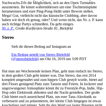
Nachwuchs-DJs die Möglichkeit, sich an den Open Turntables
auszutesten. Ihr könnt währenddessen um eine Tischtennisplatte
herumrennen und eure Ping-Pong-Skills unter Beweis stellen.
Mega! Gut, vielleicht nicht das klassische Clubbing, aber davon
haben wir doch eh genug, oder? Und wenn nicht, das Nr. z. P. kann
auch richtige Partys schmeißen. Da geht einiges.
Nr. z. P.
, Große-Kurfürsten-Straße 81, Bielefeld
Stereo
Sieh dir diesen Beitrag auf Instagram an
Ein Beitrag geteilt von Stereo Bielefeld
(@stereobielefeld)
am
Okt 16, 2019 um 3:09 PDT
Hat man am Wochenende keinen Plan, geht man einfach ins Stereo,
in dem großen Club geht immer was. Das Stereo, das erst 2014
komplett umgestaltet und zum hippen Club gestylt wurde, bietet auf
drei Floors genügend Platz zum Tanzen und Feiern. In lockerer und
ungezwungener Atmosphäre könnt ihr zu Freestyle-Pop, Indie, Hip-
Hop oder Elektronik abhotten und die Nacht genießen. Der große
Club bietet euch ausreichend Platz, um eure Tanz-Akrobatik zu
verbessern und zu präsentieren, der kleine Club hingegen ist etwas
kuscheliger und intimer. Seht ihr den Wald vor lauter Bäumen nicht