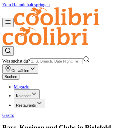
Zum Hauptinhalt springen
Was suchst du?
Ort wählen
Suchen
Magazin
Kalender
Restaurants
Gastro
Bars, Kneipen und Clubs in Bielefeld –