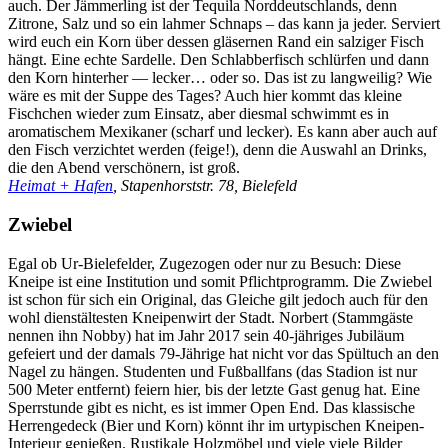
auch. Der Jämmerling ist der Tequila Norddeutschlands, denn
Zitrone, Salz und so ein lahmer Schnaps – das kann ja jeder. Serviert
wird euch ein Korn über dessen gläsernen Rand ein salziger Fisch
hängt. Eine echte Sardelle. Den Schlabberfisch schlürfen und dann
den Korn hinterher — lecker… oder so. Das ist zu langweilig? Wie
wäre es mit der Suppe des Tages? Auch hier kommt das kleine
Fischchen wieder zum Einsatz, aber diesmal schwimmt es in
aromatischem Mexikaner (scharf und lecker). Es kann aber auch auf
den Fisch verzichtet werden (feige!), denn die Auswahl an Drinks,
die den Abend verschönern, ist groß.
Heimat + Hafen
, Stapenhorststr. 78, Bielefeld
Zwiebel
Egal ob Ur-Bielefelder, Zugezogen oder nur zu Besuch: Diese
Kneipe ist eine Institution und somit Pflichtprogramm. Die Zwiebel
ist schon für sich ein Original, das Gleiche gilt jedoch auch für den
wohl dienstältesten Kneipenwirt der Stadt. Norbert (Stammgäste
nennen ihn Nobby) hat im Jahr 2017 sein 40-jähriges Jubiläum
gefeiert und der damals 79-Jährige hat nicht vor das Spültuch an den
Nagel zu hängen. Studenten und Fußballfans (das Stadion ist nur
500 Meter entfernt) feiern hier, bis der letzte Gast genug hat. Eine
Sperrstunde gibt es nicht, es ist immer Open End. Das klassische
Herrengedeck (Bier und Korn) könnt ihr im urtypischen Kneipen-
Interieur genießen. Rustikale Holzmöbel und viele viele Bilder