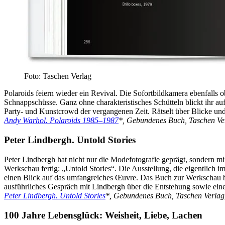
Foto: Taschen Verlag
Polaroids feiern wieder ein Revival. Die Sofortbildkamera ebenfalls 
Schnappschüsse. Ganz ohne charakteristisches Schütteln blickt ihr au
Party- und Kunstcrowd der vergangenen Zeit. Rätselt über Blicke und
Andy Warhol. Polaroids 1985–1987
*, Gebundenes Buch, Taschen Ver
Peter Lindbergh. Untold Stories
Peter Lindbergh hat nicht nur die Modefotografie geprägt, sondern mit
Werkschau fertig: „Untold Stories“. Die Ausstellung, die eigentlich 
einen Blick auf das umfangreiches Œuvre. Das Buch zur Werkschau bei
ausführliches Gespräch mit Lindbergh über die Entstehung sowie e
Peter Lindbergh. Untold Stories
*, Gebundenes Buch, Taschen Verlag,
100 Jahre Lebensglück: Weisheit, Liebe, Lachen