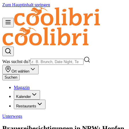
Zum Hauptinhalt springen
Was suchst du?
Ort wählen
Suchen
Magazin
Kalender
Restaurants
Unterwegs
Brauereibesichtigungen in NRW: Hopfen