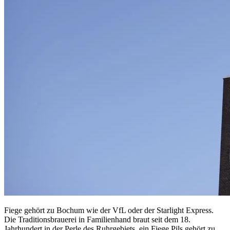
Fiege gehört zu Bochum wie der VfL oder der Starlight Express.
Die Traditionsbrauerei in Familienhand braut seit dem 18.
Jahrhundert in der Perle des Ruhrgebiets, ein Fiege Pils gehört zu