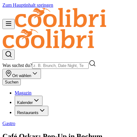
Zum Hauptinhalt springen
Was suchst du?
Ort wählen
Suchen
Magazin
Kalender
Restaurants
Gastro
Café Oskar: Pop-Up in Bochum