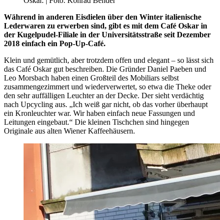
Oskar. | Foto: Konrad Bender
Während in anderen Eisdielen über den Winter italienische
Lederwaren zu erwerben sind, gibt es mit dem Café Oskar in
der Kugelpudel-Filiale in der Universitätsstraße seit Dezember
2018 einfach ein Pop-Up-Café.
Klein und gemütlich, aber trotzdem offen und elegant – so lässt sich
das Café Oskar gut beschreiben. Die Gründer Daniel Paeben und
Leo Morsbach haben einen Großteil des Mobiliars selbst
zusammengezimmert und wiederverwertet, so etwa die Theke oder
den sehr auffälligen Leuchter an der Decke. Der sieht verdächtig
nach Upcycling aus. „Ich weiß gar nicht, ob das vorher überhaupt
ein Kronleuchter war. Wir haben einfach neue Fassungen und
Leitungen eingebaut.“ Die kleinen Tischchen sind hingegen
Originale aus alten Wiener Kaffeehäusern.