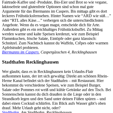
Fairtrade-Kaffee und -Produkte, Bio-Eier und Brot so wie vegane,
laktosefreie und glutenfreie Optionen sind schon mal gute
Argumente für das Biermanns im Caspers. Bis mittags gibt es dort
leckeres Frühstücksfernsehen. Hinter Namen wie “ARD wie süß…”
oder “RTL alles Käse…” verbergen sich die unterschiedlichsten
Angebote. Wenn du es vegan magst, entscheide dich für Arte.
Außerdem gibt es ein reichhaltiges Frühstücksbuffet. Zu Mittag
werden warme und kalte Speisen kredenzt, wie zum Beispiel
Flammkuchen, frische Salate, Eintöpfe oder ganz klassisch:
Schnitzel. Zum Nachtisch kannst du Waffeln, Crêpes oder warmen
Apfelstrudel probieren.
Biermanns im Caspers
, Caspergässchen 4, Recklinghausen
Stadthafen Recklinghausen
Wer glaubt, dass es in Recklinghausen kein Urlaubs-Flair
aufkommen kann, der irrt sich gewaltig: Direkt am schönen Rhein-
Herne Kanal befindet sich der Stadthafen – mit Restaurant. Hier
bekommst du verschiedene Speisen, wie zum Beispiel Burger,
Salate oder Pommes rot weiß und kühle Getränke auf den Tisch. Bei
Sonnenschein kannst du dich draußen in die Liege oder in den
Strandkorb legen und den Sand unter deinen Füßen spüren – und
dabei einen Cocktail schlürfen. Ein Blick aufs Wasser gibt’s oben
drauf. Mehr Urlaub geht nicht, oder?
Stadthafen
, Am Stadthafen, Recklinghausen