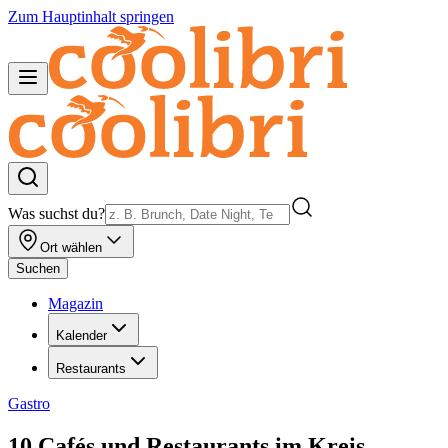
Zum Hauptinhalt springen
Was suchst du?
Ort wählen
Suchen
Magazin
Kalender
Restaurants
Gastro
10 Cafés und Restaurants im Kreis