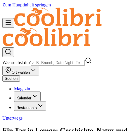
Zum Hauptinhalt springen
Was suchst du?
Ort wählen
Suchen
Magazin
Kalender
Restaurants
Unterwegs
Ein Tag in Lemgo: Geschichte, Natur und