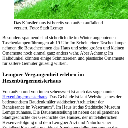
Das Künstlerhaus ist bereits von außen auffallend
verziert. Foto: Stadt Lemgo
Besonders spannend sind sicherlich die im Winter angebotenen
Taschenlampenführungen ab 19 Uhr. Im Schein einer Taschenlampe
nehmen die Besucher:innen das Haus und seine großen und kleinen
Ornamente noch einmal ganz anders wahr. Aber Achtung: Im
Halbdunkel könnten einige Schnitzereien und plastische Ornamente
für zartere Gemüter gruselig wirken.
Lemgoer Vergangenheit erleben im
Hexenbürgermeisterhaus
Von außen und von innen sehenswert ist auch das sogenannte
Hexenbürgermeisterhaus
. Das Gebäude ist laut Website „eines der
bedeutendsten Baudenkmäler städtischer Architektur der
Renaissance im Weserraum“. Im Haus ist das Städtische Museum
Lemgo zuhause. Die Dauerausstellung ist neben der allgemeinen
Stadtgeschichte der Geschichte des Hauses, der mittelalterlichen
Hexenverfolgung und dem Lemgoer Arzt und Naturforscher
Engelbert Kaempfer gewidmet. Sonderausstellungen runden das