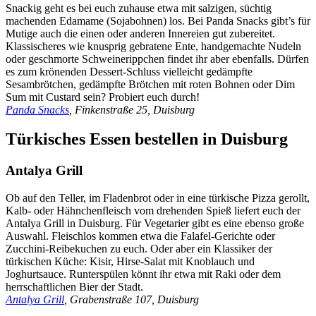
Snackig geht es bei euch zuhause etwa mit salzigen, süchtig
machenden Edamame (Sojabohnen) los. Bei Panda Snacks gibt’s für
Mutige auch die einen oder anderen Innereien gut zubereitet.
Klassischeres wie knusprig gebratene Ente, handgemachte Nudeln
oder geschmorte Schweinerippchen findet ihr aber ebenfalls. Dürfen
es zum krönenden Dessert-Schluss vielleicht gedämpfte
Sesambrötchen, gedämpfte Brötchen mit roten Bohnen oder Dim
Sum mit Custard sein? Probiert euch durch!
Panda Snacks
, Finkenstraße 25, Duisburg
Türkisches Essen bestellen in Duisburg
Antalya Grill
Ob auf den Teller, im Fladenbrot oder in eine türkische Pizza gerollt,
Kalb- oder Hähnchenfleisch vom drehenden Spieß liefert euch der
Antalya Grill in Duisburg. Für Vegetarier gibt es eine ebenso große
Auswahl. Fleischlos kommen etwa die Falafel-Gerichte oder
Zucchini-Reibekuchen zu euch. Oder aber ein Klassiker der
türkischen Küche: Kisir, Hirse-Salat mit Knoblauch und
Joghurtsauce. Runterspülen könnt ihr etwa mit Raki oder dem
herrschaftlichen Bier der Stadt.
Antalya Grill
, Grabenstraße 107, Duisburg