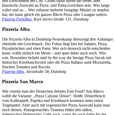
den Einwohnern der City. Grund dafür dürfte die breite, aber
klassische Auswahl an Pizza- und Pasta-Gerichten sein. Was lange
währt und so… Wer zuhause mehrere hungrige Mäuler zu stopfen
hat, der kann gleich ein ganzes Blech Pizza oder Lasagne ordern.
Pizzeria Portofino
, Karl-Jarres-Straße 131, Duisburg
Pizzeria Alba
Die Pizzeria Alba in Duisburg-Neuenkamp überzeugt ihre Anhänger
ebenfalls mit Geschmack. Der Fokus liegt hier bei Salaten, Pizza,
Pizzabrötchen und eben Pasta. Wer sich dennoch nicht entscheiden
kann, wählt einfach ein Menü – und spart dabei auch noch. Win-
win. Besonders beliebt sind by the way die hiesige Pizza Sucuk mit
türkischer Knoblauchwurst oder die Pizza Italiano samt Mozzarella,
frischen Tomaten und Rucola.
Pizzeria Alba
, Javastraße 58, Duisburg
Pizzeria San Marco
Wie vereint man des Deutschen liebstes Fast Food? San Marco
wählt die Variante: „Pizza Calzone Döner“. Heißt, Dönerfleisch
vom Kalbsspieß, Paprika und Knoblauch kommen unter einen
Teigmantel. Aber auch mit vegetarischer Pizza-Auswahl kann man
euch dienen. Hausgemachtes Tiramisu bildet den süßen,
italienischen Höhepunkt. Geht auch, wenn ihr euch dafür für die