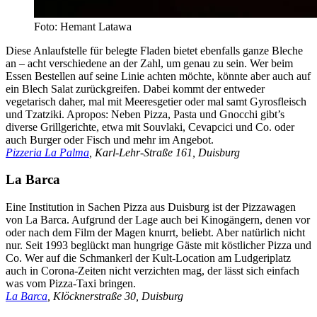
Foto: Hemant Latawa
Diese Anlaufstelle für belegte Fladen bietet ebenfalls ganze Bleche
an – acht verschiedene an der Zahl, um genau zu sein. Wer beim
Essen Bestellen auf seine Linie achten möchte, könnte aber auch auf
ein Blech Salat zurückgreifen. Dabei kommt der entweder
vegetarisch daher, mal mit Meeresgetier oder mal samt Gyrosfleisch
und Tzatziki. Apropos: Neben Pizza, Pasta und Gnocchi gibt’s
diverse Grillgerichte, etwa mit Souvlaki, Cevapcici und Co. oder
auch Burger oder Fisch und mehr im Angebot.
Pizzeria La Palma
, Karl-Lehr-Straße 161, Duisburg
La Barca
Eine Institution in Sachen Pizza aus Duisburg ist der Pizzawagen
von La Barca. Aufgrund der Lage auch bei Kinogängern, denen vor
oder nach dem Film der Magen knurrt, beliebt. Aber natürlich nicht
nur. Seit 1993 beglückt man hungrige Gäste mit köstlicher Pizza und
Co. Wer auf die Schmankerl der Kult-Location am Ludgeriplatz
auch in Corona-Zeiten nicht verzichten mag, der lässt sich einfach
was vom Pizza-Taxi bringen.
La Barca
, Klöcknerstraße 30, Duisburg