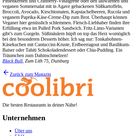
Pinienkernen und Cranberry-Vinaigrette oder den lauwarmen und
veganen Sommersalat mit in Agave gebackenen Süßkartoffeln,
Broccoli, Avocado, Kirschtomaten, Kapstachelbeeren, Rucola und
veganem Paprika-Käse-Creme-Dip zum Brot. Überhaupt können
Veganer hier genüsslich schlemmen. Fleisch-Liebhaber finden ihre
Erfüllung etwa im Pulled Pork Sandwich. Fritz-Limo-Varianten
gibt’s zum Gurgeln. Süßmäulern hüpft on top das Herz womöglich
bei den besonderen Desserts höher. Ich sag nur: Tonkabohnen-
Käsekuchen mit Cantuccini-Kruste, Erdbeerragout und Basilikum-
Baiser oder Tahiti Schokoladendessert oder Chia-Pudding. Ein
Träumchen zum Dahinschmelzen!
Black Bull
, Zum Lith 75, Duisburg
Zurück zum Magazin
Die besten Restaurants in deiner Nähe!
Unternehmen
Über uns