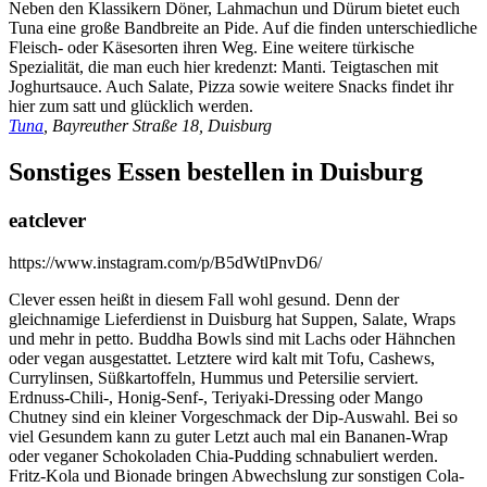
Neben den Klassikern Döner, Lahmachun und Dürum bietet euch
Tuna eine große Bandbreite an Pide. Auf die finden unterschiedliche
Fleisch- oder Käsesorten ihren Weg. Eine weitere türkische
Spezialität, die man euch hier kredenzt: Manti. Teigtaschen mit
Joghurtsauce. Auch Salate, Pizza sowie weitere Snacks findet ihr
hier zum satt und glücklich werden.
Tuna
, Bayreuther Straße 18, Duisburg
Sonstiges Essen bestellen in Duisburg
eatclever
https://www.instagram.com/p/B5dWtlPnvD6/
Clever essen heißt in diesem Fall wohl gesund. Denn der
gleichnamige Lieferdienst in Duisburg hat Suppen, Salate, Wraps
und mehr in petto. Buddha Bowls sind mit Lachs oder Hähnchen
oder vegan ausgestattet. Letztere wird kalt mit Tofu, Cashews,
Currylinsen, Süßkartoffeln, Hummus und Petersilie serviert.
Erdnuss-Chili-, Honig-Senf-, Teriyaki-Dressing oder Mango
Chutney sind ein kleiner Vorgeschmack der Dip-Auswahl. Bei so
viel Gesundem kann zu guter Letzt auch mal ein Bananen-Wrap
oder veganer Schokoladen Chia-Pudding schnabuliert werden.
Fritz-Kola und Bionade bringen Abwechslung zur sonstigen Cola-