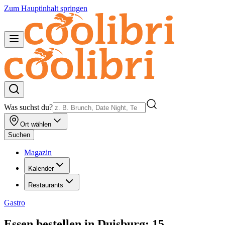
Zum Hauptinhalt springen
Was suchst du?
Ort wählen
Suchen
Magazin
Kalender
Restaurants
Gastro
Essen bestellen in Duisburg: 15