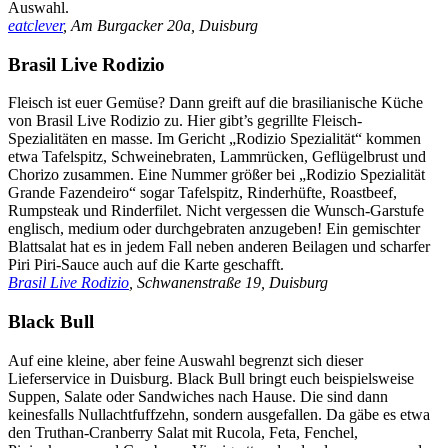
Auswahl.
eatclever
, Am Burgacker 20a, Duisburg
Brasil Live Rodizio
Fleisch ist euer Gemüse? Dann greift auf die brasilianische Küche
von Brasil Live Rodizio zu. Hier gibt’s gegrillte Fleisch-
Spezialitäten en masse. Im Gericht „Rodizio Spezialität“ kommen
etwa Tafelspitz, Schweinebraten, Lammrücken, Geflügelbrust und
Chorizo zusammen. Eine Nummer größer bei „Rodizio Spezialität
Grande Fazendeiro“ sogar Tafelspitz, Rinderhüfte, Roastbeef,
Rumpsteak und Rinderfilet. Nicht vergessen die Wunsch-Garstufe
englisch, medium oder durchgebraten anzugeben! Ein gemischter
Blattsalat hat es in jedem Fall neben anderen Beilagen und scharfer
Piri Piri-Sauce auch auf die Karte geschafft.
Brasil Live Rodizio
, Schwanenstraße 19, Duisburg
Black Bull
Auf eine kleine, aber feine Auswahl begrenzt sich dieser
Lieferservice in Duisburg. Black Bull bringt euch beispielsweise
Suppen, Salate oder Sandwiches nach Hause. Die sind dann
keinesfalls Nullachtfuffzehn, sondern ausgefallen. Da gäbe es etwa
den Truthan-Cranberry Salat mit Rucola, Feta, Fenchel,