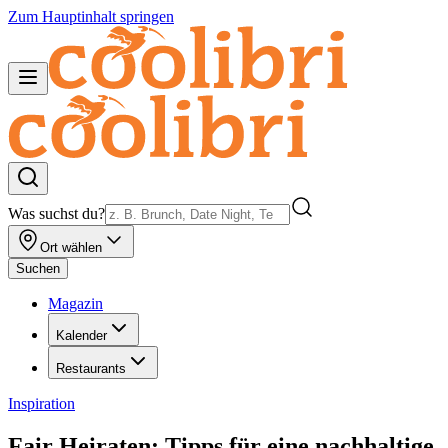
Zum Hauptinhalt springen
Was suchst du?
Ort wählen
Suchen
Magazin
Kalender
Restaurants
Inspiration
Fair Heiraten: Tipps für eine nachhaltige