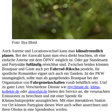
Foto: Ilya Ilford
Auch Anreise und Locationwechsel kann man
klimafreundlich
planen
. Bei der Auswahl kann man etwa direkt beachten, ob eine
einfache Anreise mit dem ÖPNV möglich ist. Oder gar Standesamt
und Partystätte
fußläufig
erreichbar sind. Zwischen beiden könnten
Brautpaar und Gäste auch per
Fahrrad-Rikscha
pendeln, für
sportliche Romantiker eignet sich auch ein Tandem. Ist der PKW
unumgänglich, sollte man als gastgebendes Brautpaar bei der
Organisation von
Fahrgemeinschaften
vorab behilflich sein. Und
zu guter Letzt: Verschiedene Dienste wie
myclimate.de
,
klima-
kollekte.de
oder
atmosfair.de
bieten den Service an, die verursachten
Emissionen zu berechnen und mit einer Spende für
Klimaschutzprojekte auszugleichen. Mit einer interaktiven Station
vor Ort können Partygäste diesen Wert auch selber ausrechnen und
ihren Obolus in eine Spendenbox werfen.