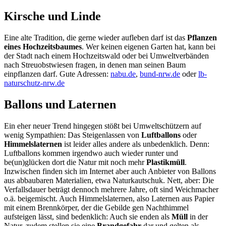
Kirsche und Linde
Eine alte Tradition, die gerne wieder aufleben darf ist das
Pflanzen
eines Hochzeitsbaumes
. Wer keinen eigenen Garten hat, kann bei
der Stadt nach einem Hochzeitswald oder bei Umweltverbänden
nach Streuobstwiesen fragen, in denen man seinen Baum
einpflanzen darf. Gute Adressen:
nabu.de
,
bund-nrw.de
oder
lb-
naturschutz-nrw.de
Ballons und Laternen
Ein eher neuer Trend hingegen stößt bei Umweltschützern auf
wenig Sympathien: Das Steigenlassen von
Luftballons
oder
Himmelslaternen
ist leider alles andere als unbedenklich. Denn:
Luftballons kommen irgendwo auch wieder runter und
be(un)glücken dort die Natur mit noch mehr
Plastikmüll
.
Inzwischen finden sich im Internet aber auch Anbieter von Ballons
aus abbaubaren Materialien, etwa Naturkautschuk. Nett, aber: Die
Verfallsdauer beträgt dennoch mehrere Jahre, oft sind Weichmacher
o.ä. beigemischt. Auch Himmelslaternen, also Laternen aus Papier
mit einem Brennkörper, der die Gebilde gen Nachthimmel
aufsteigen lässt, sind bedenklich: Auch sie enden als
Müll
in der
Natur, zudem stellen sie eine
Brandgefahr
dar und gelten als