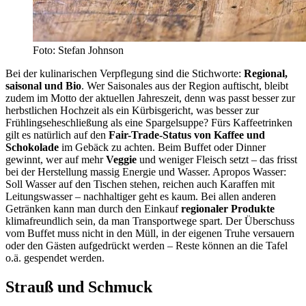
Foto: Stefan Johnson
Bei der kulinarischen Verpflegung sind die Stichworte:
Regional,
saisonal und Bio
. Wer Saisonales aus der Region auftischt, bleibt
zudem im Motto der aktuellen Jahreszeit, denn was passt besser zur
herbstlichen Hochzeit als ein Kürbisgericht, was besser zur
Frühlingseheschließung als eine Spargelsuppe? Fürs Kaffeetrinken
gilt es natürlich auf den
Fair-Trade-Status von Kaffee und
Schokolade
im Gebäck zu achten. Beim Buffet oder Dinner
gewinnt, wer auf mehr
Veggie
und weniger Fleisch setzt – das frisst
bei der Herstellung massig Energie und Wasser. Apropos Wasser:
Soll Wasser auf den Tischen stehen, reichen auch Karaffen mit
Leitungswasser – nachhaltiger geht es kaum. Bei allen anderen
Getränken kann man durch den Einkauf
regionaler Produkte
klimafreundlich sein, da man Transportwege spart. Der Überschuss
vom Buffet muss nicht in den Müll, in der eigenen Truhe versauern
oder den Gästen aufgedrückt werden – Reste können an die Tafel
o.ä. gespendet werden.
Strauß und Schmuck