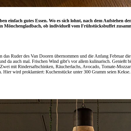
 einfach gutes Essen. Wo es sich lohnt, nach dem Aufstehen den 
in Mönchengladbach, ob individuell vom Frühstücksbuffet zusamme
n das Ruder des Van Dooren übernommen und die Anfang Februar die P
 und da auch mal. Frischen Wind gibt’s vor allem kulinarisch. Genießt 
k für Zwei mit Rindersaftschinken, Räucherlachs, Avocado, Tomate-Mozza
en. Hier wird proklamiert: Kuchenstücke unter 300 Gramm seien Kekse.