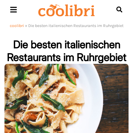
Skip
to
content
coolibri
»
Die besten italienischen Restaurants im Ruhrgebiet
Die besten italienischen
Restaurants im Ruhrgebiet