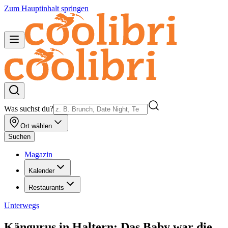
Zum Hauptinhalt springen
Was suchst du?
Ort wählen
Suchen
Magazin
Kalender
Restaurants
Unterwegs
Kängurus in Haltern: Das Baby war die