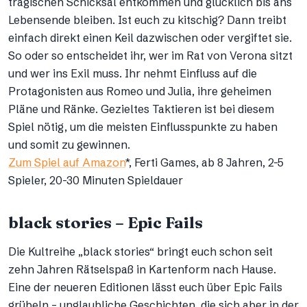
tragischen Schicksal entkommen und glücklich bis ans
Lebensende bleiben. Ist euch zu kitschig? Dann treibt
einfach direkt einen Keil dazwischen oder vergiftet sie.
So oder so entscheidet ihr, wer im Rat von Verona sitzt
und wer ins Exil muss. Ihr nehmt Einfluss auf die
Protagonisten aus Romeo und Julia, ihre geheimen
Pläne und Ränke. Gezieltes Taktieren ist bei diesem
Spiel nötig, um die meisten Einflusspunkte zu haben
und somit zu gewinnen.
Zum Spiel auf Amazon
*, Ferti Games, ab 8 Jahren, 2-5
Spieler, 20-30 Minuten Spieldauer
black stories – Epic Fails
Die Kultreihe „black stories“ bringt euch schon seit
zehn Jahren Rätselspaß in Kartenform nach Hause.
Eine der neueren Editionen lässt euch über Epic Fails
grübeln – unglaubliche Geschichten, die sich aber in der