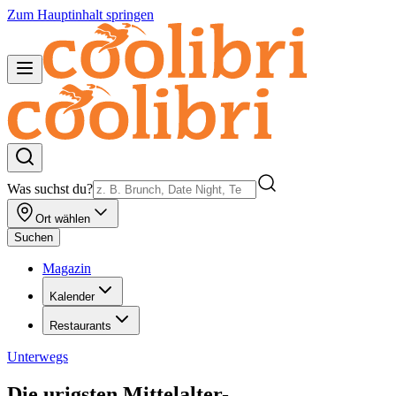
Zum Hauptinhalt springen
Was suchst du?
Ort wählen
Suchen
Magazin
Kalender
Restaurants
Unterwegs
Die urigsten Mittelalter-