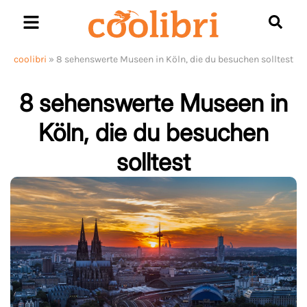
Skip
to
content
coolibri
»
8 sehenswerte Museen in Köln, die du besuchen solltest
8 sehenswerte Museen in
Köln, die du besuchen
solltest