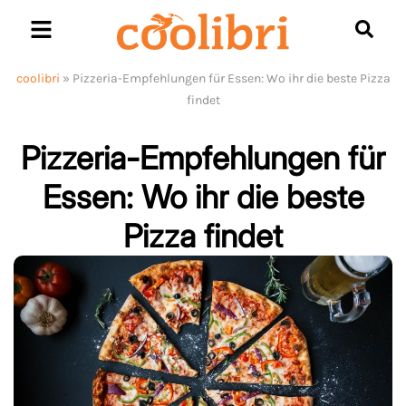
Skip
to
content
coolibri
»
Pizzeria-Empfehlungen für Essen: Wo ihr die beste Pizza
findet
Pizzeria-Empfehlungen für
Essen: Wo ihr die beste
Pizza findet