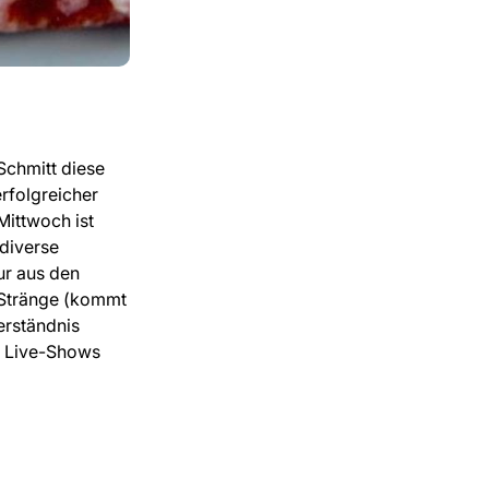
Schmitt diese
erfolgreicher
Mittwoch ist
 diverse
ur aus den
e Stränge (kommt
erständnis
ie Live-Shows