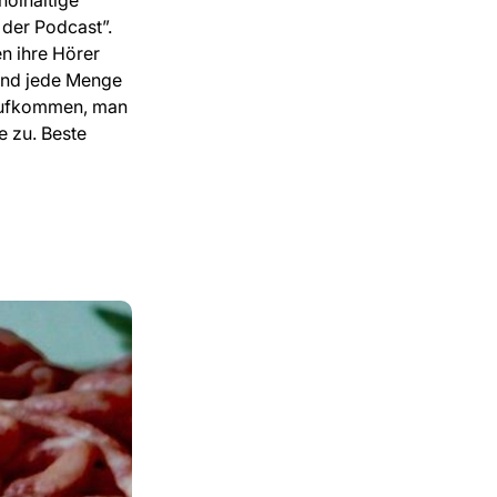
 der Podcast”.
n ihre Hörer
 und jede Menge
 aufkommen, man
e zu. Beste