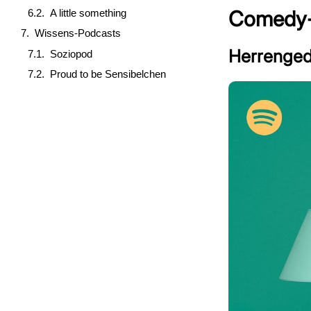
Comedy-
A little something
Wissens-Podcasts
Herrenged
Soziopod
Proud to be Sensibelchen