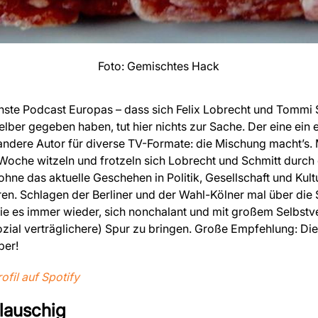
Foto: Gemischtes Hack
chste Podcast Europas – dass sich Felix Lobrecht und Tommi 
lber gegeben haben, tut hier nichts zur Sache. Der eine ein 
ndere Autor für diverse TV-Formate: die Mischung macht’s. 
Woche witzeln und frotzeln sich Lobrecht und Schmitt durch
ohne das aktuelle Geschehen in Politik, Gesellschaft und Kult
ren. Schlagen der Berliner und der Wahl-Kölner mal über di
 sie es immer wieder, sich nonchalant und mit großem Selbstv
sozial verträglichere) Spur zu bringen. Große Empfehlung: D
ber!
fil auf Spotify
lauschig