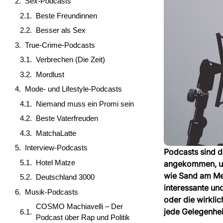
Sex-Podcasts
Beste Freundinnen
Besser als Sex
True-Crime-Podcasts
Verbrechen (Die Zeit)
Mordlust
Mode- und Lifestyle-Podcasts
Niemand muss ein Promi sein
Beste Vaterfreuden
MatchaLatte
Interview-Podcasts
Podcasts sind d
Hotel Matze
angekommen, un
wie Sand am Mee
Deutschland 3000
interessante und
Musik-Podcasts
oder die wirkli
COSMO Machiavelli – Der
jede Gelegenheit
Podcast über Rap und Politik