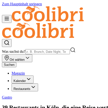
Zum Hauptinhalt springen
Was suchst du?
Ort wählen
Suchen
Magazin
Kalender
Restaurants
Gastro
39 Restaurants in Köln, die eine Reise wert