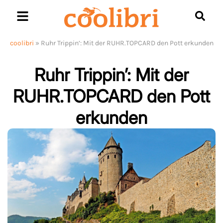
Skip
to
content
coolibri
»
Ruhr Trippin’: Mit der RUHR.TOPCARD den Pott erkunden
Ruhr Trippin’: Mit der
RUHR.TOPCARD den Pott
erkunden