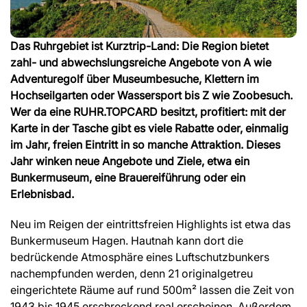
Das Ruhrgebiet ist Kurztrip-Land: Die Region bietet
zahl- und abwechslungsreiche Angebote von A wie
Adventuregolf über Museumbesuche, Klettern im
Hochseilgarten oder Wassersport bis Z wie Zoobesuch.
Wer da eine RUHR.TOPCARD besitzt, profitiert: mit der
Karte in der Tasche gibt es viele Rabatte oder, einmalig
im Jahr, freien Eintritt in so manche Attraktion. Dieses
Jahr winken neue Angebote und Ziele, etwa ein
Bunkermuseum, eine Brauereiführung oder ein
Erlebnisbad.
Neu im Reigen der eintrittsfreien Highlights ist etwa das
Bunkermuseum Hagen. Hautnah kann dort die
bedrückende Atmosphäre eines Luftschutzbunkers
nachempfunden werden, denn 21 originalgetreu
eingerichtete Räume auf rund 500m² lassen die Zeit von
1943 bis 1945 erschreckend real erscheinen. Außerdem