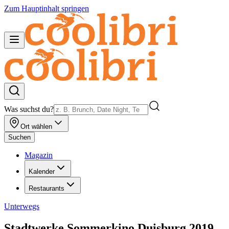
Zum Hauptinhalt springen
Was suchst du?
Ort wählen
Suchen
Magazin
Kalender
Restaurants
Unterwegs
Stadtwerke Sommerkino Duisburg 2019