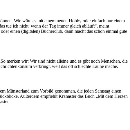
n können. Wie wäre es mit einem neuen Hobby oder einfach nur einem
s tue ich nicht, wenn der Tag immer gleich abläuft“, meint
oder einen (digitalen) Bücherclub, dann macht das schon einmal gute
„So merken wir: Wir sind nicht alleine und es gibt noch Menschen, die
t Nachrichtenkonsum verbringt, weil das oft schlechte Laune mache.
us dem Münsterland zum Vorbild genommen, die jeden Samstag einen
 Rückblicke. Außerdem empfiehlt Kranaster das Buch „Mit dem Herzen
ster.