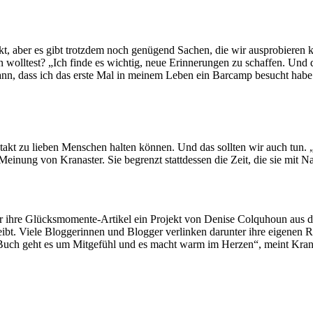
nkt, aber es gibt trotzdem noch genügend Sachen, die wir ausprobiere
lltest? „Ich finde es wichtig, neue Erinnerungen zu schaffen. Und da
nn, dass ich das erste Mal in meinem Leben ein Barcamp besucht habe 
takt zu lieben Menschen halten können. Und das sollten wir auch tun. 
ie Meinung von Kranaster. Sie begrenzt stattdessen die Zeit, die sie mi
h für ihre Glücksmomente-Artikel ein Projekt von Denise Colquhoun a
ibt. Viele Bloggerinnen und Blogger verlinken darunter ihre eigenen
uch geht es um Mitgefühl und es macht warm im Herzen“, meint Krana