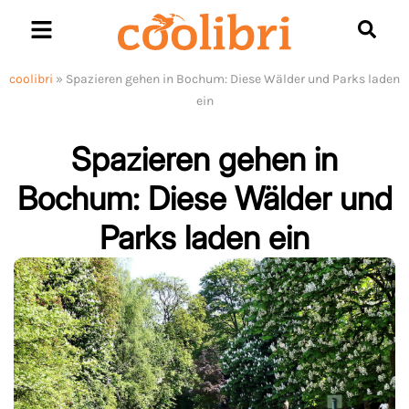
Skip
to
content
coolibri
»
Spazieren gehen in Bochum: Diese Wälder und Parks laden
ein
Spazieren gehen in
Bochum: Diese Wälder und
Parks laden ein