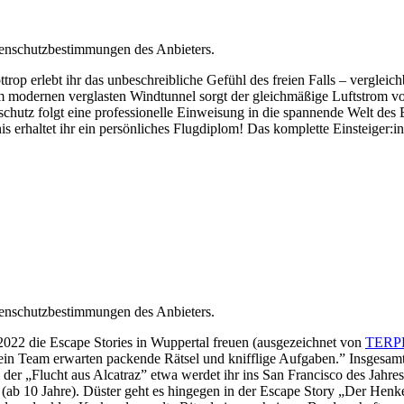
tenschutzbestimmungen des Anbieters.
p erlebt ihr das unbeschreibliche Gefühl des freien Falls – vergleichb
m modernen verglasten Windtunnel sorgt der gleichmäßige Luftstrom vo
utz folgt eine professionelle Einweisung in die spannende Welt des B
is erhaltet ihr ein persönliches Flugdiplom! Das komplette Einsteiger:
tenschutzbestimmungen des Anbieters.
022 die Escape Stories in Wuppertal freuen (ausgezeichnet von
TERP
dein Team erwarten packende Rätsel und knifflige Aufgaben.” Insgesam
i der „Flucht aus Alcatraz” etwa werdet ihr ins San Francisco des Jahr
(ab 10 Jahre). Düster geht es hingegen in der Escape Story „Der Henke