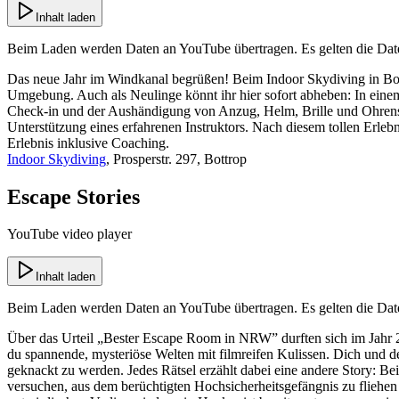
Inhalt laden
Beim Laden werden Daten an
YouTube
übertragen. Es gelten die Da
Das neue Jahr im Windkanal begrüßen! Beim Indoor Skydiving in Bottro
Umgebung. Auch als Neulinge könnt ihr hier sofort abheben: In eine
Check-in und der Aushändigung von Anzug, Helm, Brille und Ohrensch
Unterstützung eines erfahrenen Instruktors. Nach diesem tollen Erlebn
Erlebnis inklusive Coaching.
Indoor Skydiving
, Prosperstr. 297, Bottrop
Escape Stories
YouTube video player
Inhalt laden
Beim Laden werden Daten an
YouTube
übertragen. Es gelten die Da
Über das Urteil „Bester Escape Room in NRW” durften sich im Jahr 2
du spannende, mysteriöse Welten mit filmreifen Kulissen. Dich und 
geknackt zu werden. Jedes Rätsel erzählt dabei eine andere Story: Be
versuchen, aus dem berüchtigten Hochsicherheitsgefängnis zu fliehen 