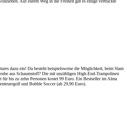
ollziehen. Auf eurem Weg in die Freiheit gilt es einige vertrackte
res dazu ein! Da besteht beispielsweise die Möglichkeit, beim Slam
-Grube aus Schaumstoff? Die mit unzähligen High-End-Trampolinen
et für bis zu zehn Personen kostet 99 Euro. Ein Bestseller im Alma
benteuergolf und Bubble Soccer (ab 29,90 Euro).