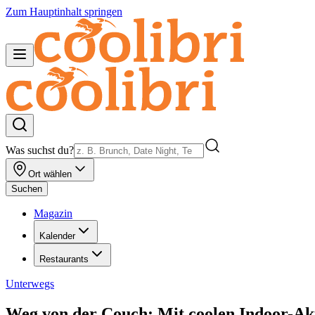
Zum Hauptinhalt springen
Was suchst du?
Ort wählen
Suchen
Magazin
Kalender
Restaurants
Unterwegs
Weg von der Couch: Mit coolen Indoor-Akti