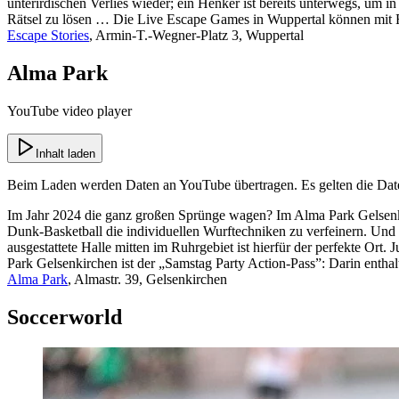
unterirdischen Verlies wieder; ein Henker ist bereits unterwegs, um i
Rätsel zu lösen … Die Live Escape Games in Wuppertal können mit F
Escape Stories
, Armin-T.-Wegner-Platz 3, Wuppertal
Alma Park
YouTube video player
Inhalt laden
Beim Laden werden Daten an
YouTube
übertragen. Es gelten die Da
Im Jahr 2024 die ganz großen Sprünge wagen? Im Alma Park Gelsenkir
Dunk-Basketball die individuellen Wurftechniken zu verfeinern. Un
ausgestattete Halle mitten im Ruhrgebiet ist hierfür der perfekte Ort
Park Gelsenkirchen ist der „Samstag Party Action-Pass”: Darin enth
Alma Park
, Almastr. 39, Gelsenkirchen
Soccerworld