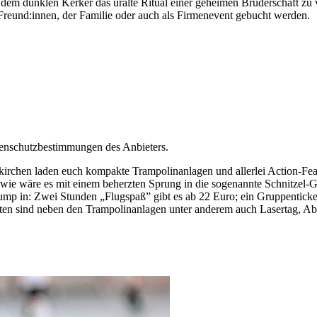
n dem dunklen Kerker das uralte Ritual einer geheimen Bruderschaft zu v
reund:innen, der Familie oder auch als Firmenevent gebucht werden.
tenschutzbestimmungen des Anbieters.
chen laden euch kompakte Trampolinanlagen und allerlei Action-Featu
d wie wäre es mit einem beherzten Sprung in die sogenannte Schnitzel
. Jump in: Zwei Stunden „Flugspaß” gibt es ab 22 Euro; ein Gruppentick
alten sind neben den Trampolinanlagen unter anderem auch Lasertag, A