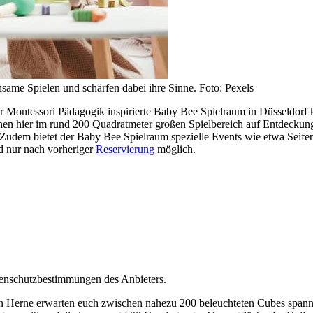
ame Spielen und schärfen dabei ihre Sinne. Foto: Pexels
er Montessori Pädagogik inspirierte Baby Bee Spielraum in Düsseldorf
hen hier im rund 200 Quadratmeter großen Spielbereich auf Entdeckun
. Zudem bietet der Baby Bee Spielraum spezielle Events wie etwa Seif
d nur nach vorheriger
Reservierung
möglich.
tenschutzbestimmungen des Anbieters.
 In Herne erwarten euch zwischen nahezu 200 beleuchteten Cubes span