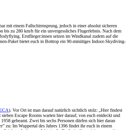
ar mit einem Fallschirmsprung, jedoch in einer absolut sicheren
n bis zu 280 km/h für ein unvergessliches Flugerlebnis. Nach dem
odyflying. Erstflieger:innen setzen im Windkanal zudem auf die
innen-Paket bietet euch in Bottrop ein 90-minütiges Indoor-Skydiving-
ECA
). Vor Ort ist man darauf natürlich sichtlich stolz: „Hier findest
t sieben Escape Rooms warten hier darauf, von euch entdeckt und
es 1958 gebeamt. Zwei bis sechs Personen dürfen sich hier daran
r” zu: Im Wuppertal des Jahres 1396 findet ihr euch in einem