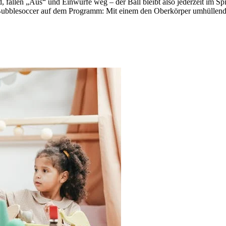
fallen „Aus“ und Einwürfe weg – der Ball bleibt also jederzeit im Spie
ubblesoccer auf dem Programm: Mit einem den Oberkörper umhüllende