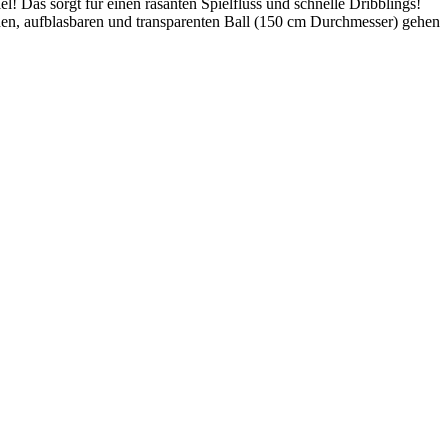
l! Das sorgt für einen rasanten Spielfluss und schnelle Dribblings!
n, aufblasbaren und transparenten Ball (150 cm Durchmesser) gehen