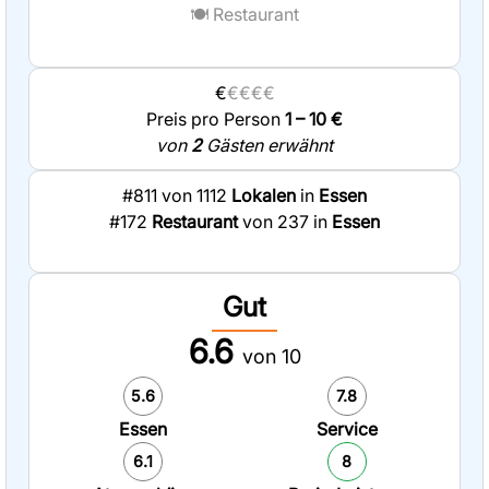
🍽️
Restaurant
€
€€€€
Preis pro Person
1 – 10 €
von
2
Gästen erwähnt
#811 von 1112
Lokalen
in
Essen
#172
Restaurant
von 237 in
Essen
Gut
6.6
von 10
5.6
7.8
Essen
Service
6.1
8