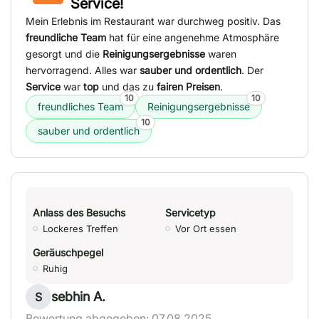
Service!
Mein Erlebnis im Restaurant war durchweg positiv. Das
freundliche Team
hat für eine angenehme Atmosphäre
gesorgt und die
Reinigungsergebnisse
waren
hervorragend. Alles war
sauber und ordentlich
. Der
Service
war
top
und das zu
fairen Preisen
.
10
10
freundliches Team
Reinigungsergebnisse
10
sauber und ordentlich
Anlass des Besuchs
Servicetyp
Lockeres Treffen
Vor Ort essen
Geräuschpegel
Ruhig
sebhin A.
S
Bewertung abgegeben: 07.08.2025