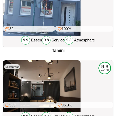
32
100%
Essen
Service
Atmosphäre
9.9
9.8
9.5
Tamini
9.3
Restaurant
von 10
353
96.9%