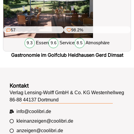
57
98.2%
Essen
Service
Atmosphäre
9.3
9.6
8.5
Gastronomie im Golfclub Heidhausen Gerd Dimsat
Kontakt
Verlag Lensing-Wolff GmbH & Co. KG Westenhellweg
86-88 44137 Dortmund
info@coolibri.de
kleinanzeigen@coolibri.de
anzeigen@coolibri.de