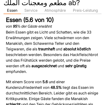
مطعم ومعجنات الملك ab?
Essen
Service
Atmosphäre
Preis-Leistung
Essen (5.6 von 10)
von
95
% der Gäste erwähnt
Beim Essen gibt es Licht und Schatten, wie die 33
Erwähnungen zeigen. Viele schwärmen von den
Manakish, dem Schawerma Teller und den
Teigwaren, die als
traumhaft
und
absolut köstlich
beschrieben werden. Besonders das Hackfleischbrot
und das Frühstück werden gelobt, und die Preise
werden oft als
ausgezeichnet
und
sehr günstig
empfunden.
Mit einem Score von
5.6
und einer
Kundenzufriedenheit von
48.5%
liegt das Essen im
durchschnittlichen Bereich. Leider gibt es auch einige
Kritikpunkte. Einige Gäste fanden die Manakish
schlecht
und den Teig der Gebäckspezialitäten als