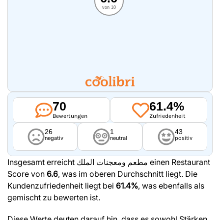
von 10
70
61.4%
Bewertungen
Zufriedenheit
26
1
43
negativ
neutral
positiv
Insgesamt erreicht مطعم ومعجنات الملك einen Restaurant
Score von
6.6
, was im oberen Durchschnitt liegt. Die
Kundenzufriedenheit liegt bei
61.4%
, was ebenfalls als
gemischt zu bewerten ist.
Diese Werte deuten darauf hin, dass es sowohl Stärken