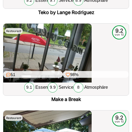
Essen
Service
Atmosphäre
9.2
9.7
8.9
Teko by Lange Rodriguez
9.2
Restaurant
von 10
51
98%
Essen
Service
Atmosphäre
9.1
9.9
8
Make a Break
9.2
Restaurant
von 10