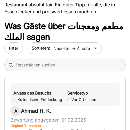
Restaurant absolut fair. Ein guter Tipp für alle, die in
Essen lecker und preiswert essen möchten.
Was Gäste über
مطعم ومعجنات
الملك
sagen
Sort by date
Filter
Search (title/text)
Anlass des Besuchs
Servicetyp
Kulinarische Entdeckung
Vor Ort essen
Ahmad H. K.
A
Bewertung abgegeben: 01.02.2026
Original Rezension lesen