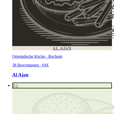
AL AJAN
Orientalische Küche · Bochum
38
Bewertungen
·
€
€
€
Al Ajan
9,1