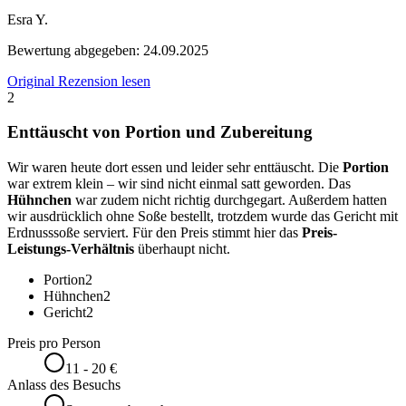
Esra Y.
Bewertung abgegeben:
24.09.2025
Original Rezension lesen
2
Enttäuscht von Portion und Zubereitung
Wir waren heute dort essen und leider sehr enttäuscht. Die
Portion
war extrem klein – wir sind nicht einmal satt geworden. Das
Hühnchen
war zudem nicht richtig durchgegart. Außerdem hatten
wir ausdrücklich ohne Soße bestellt, trotzdem wurde das Gericht mit
Erdnusssoße serviert. Für den Preis stimmt hier das
Preis-
Leistungs-Verhältnis
überhaupt nicht.
Portion
2
Hühnchen
2
Gericht
2
Preis pro Person
11 - 20 €
Anlass des Besuchs