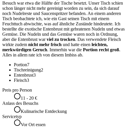
Besuch war etwa die Hälfte der Tische besetzt. Unser Tisch schien
schon länger nicht mehr gereinigt worden zu sein, da sich darauf
noch Nudelreste und Saucenspritzer befanden. An einem anderen
Tisch beobachtete ich, wie ein Gast seinen Tisch mit einem
Feuchttuch abwischte, was auf ähnliche Zustände hindeutete. Ich
bestellte die exotische Entenbrust mit gebratenen Nudeln und etwas
Gemüse. Die Nudeln und das Gemüse waren noch in Ordnung,
aber die Entenbrust war
viel zu trocken
. Das verwendete Fleisch
wirkte zudem
nicht mehr frisch
und hatte einen
leichten,
merkwürdigen Geruch
. Immerhin war die
Portion recht groß
.
Alles in allem rate ich von diesem Imbiss ab.
Portion
7
Tischreinigung
2
Entenbrust
3
Fleisch
3
Preis pro Person
11 - 20 €
Anlass des Besuchs
Kulinarische Entdeckung
Servicetyp
Vor Ort essen