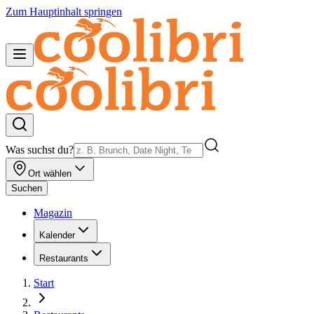
Zum Hauptinhalt springen
Was suchst du?
Ort wählen
Suchen
Magazin
Kalender
Restaurants
Start