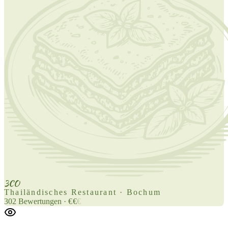
3CO
Thailändisches Restaurant · Bochum
302
Bewertungen
·
€
€
€