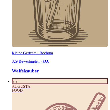
Kleine Gerichte · Bochum
329
Bewertungen
·
€
€
€
Waffelzauber
9,2
AUGUSTA
FOOD