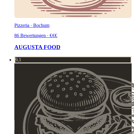
Pizzeria · Bochum
86
Bewertungen
·
€
€
€
AUGUSTA FOOD
9,1