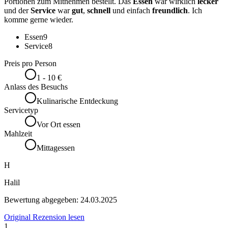
Portionen zum Mitnehmen bestellt. Das
Essen
war wirklich
lecker
und der
Service
war
gut
,
schnell
und einfach
freundlich
. Ich
komme gerne wieder.
Essen
9
Service
8
Preis pro Person
1 - 10 €
Anlass des Besuchs
Kulinarische Entdeckung
Servicetyp
Vor Ort essen
Mahlzeit
Mittagessen
H
Halil
Bewertung abgegeben:
24.03.2025
Original Rezension lesen
1