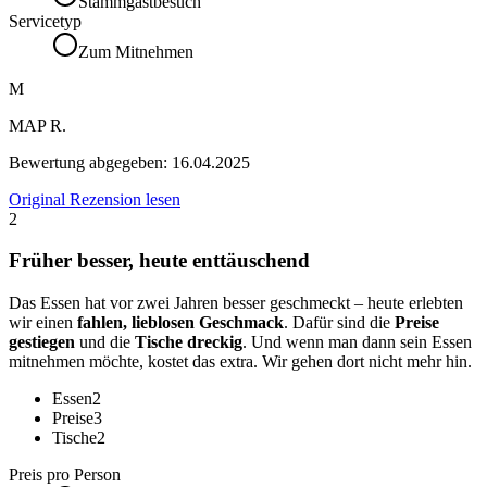
Stammgastbesuch
Servicetyp
Zum Mitnehmen
M
MAP R.
Bewertung abgegeben:
16.04.2025
Original Rezension lesen
2
Früher besser, heute enttäuschend
Das Essen hat vor zwei Jahren besser geschmeckt – heute erlebten
wir einen
fahlen, lieblosen Geschmack
. Dafür sind die
Preise
gestiegen
und die
Tische dreckig
. Und wenn man dann sein Essen
mitnehmen möchte, kostet das extra. Wir gehen dort nicht mehr hin.
Essen
2
Preise
3
Tische
2
Preis pro Person