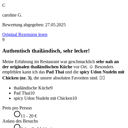
C
caroline G.
Bewertung abgegeben:
27.05.2025
Original Rezension lesen
9
Authentisch thailändisch, sehr lecker!
Meine Erfahrung im Restaurant war geschmacklich
sehr nah an
der originalen thailändischen Küche
vor Ort. ☺️ Besonders
empfehlen kann ich das
Pad Thai
und die
spicy Udon Nudeln mit
Chicken (nr. 3)
, die unsere absoluten Favoriten sind. 👍🏼
thailändische Küche
9
Pad Thai
10
spicy Udon Nudeln mit Chicken
10
Preis pro Person
11 - 20 €
Anlass des Besuchs