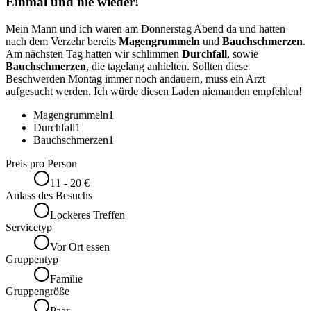
Einmal und nie wieder!
Mein Mann und ich waren am Donnerstag Abend da und hatten
nach dem Verzehr bereits
Magengrummeln
und
Bauchschmerzen
.
Am nächsten Tag hatten wir schlimmen
Durchfall
, sowie
Bauchschmerzen
, die tagelang anhielten. Sollten diese
Beschwerden Montag immer noch andauern, muss ein Arzt
aufgesucht werden. Ich würde diesen Laden niemanden empfehlen!
Magengrummeln
1
Durchfall
1
Bauchschmerzen
1
Preis pro Person
11 - 20 €
Anlass des Besuchs
Lockeres Treffen
Servicetyp
Vor Ort essen
Gruppentyp
Familie
Gruppengröße
Paar