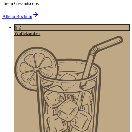
ihrem Gesamtscore.
Alle in
Bochum
9,2
Waffelzauber