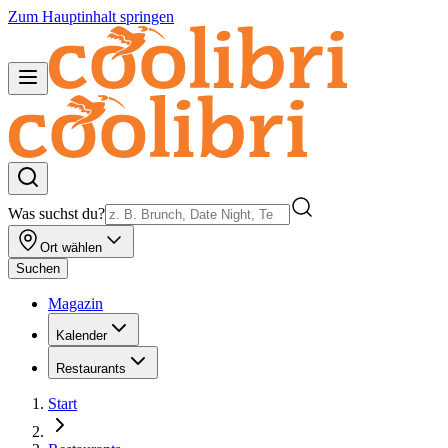
Zum Hauptinhalt springen
Was suchst du?
Ort wählen
Suchen
Magazin
Kalender
Restaurants
Start