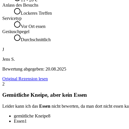
Anlass des Besuchs
Lockeres Treffen
Servicetyp
Vor Ort essen
Geräuschpegel
Durchschnittlich
J
Jens S.
Bewertung abgegeben:
20.08.2025
Original Rezension lesen
2
Gemütliche Kneipe, aber kein Essen
Leider kann ich das
Essen
nicht bewerten, da man dort nicht essen ka
gemütliche Kneipe
8
Essen
1