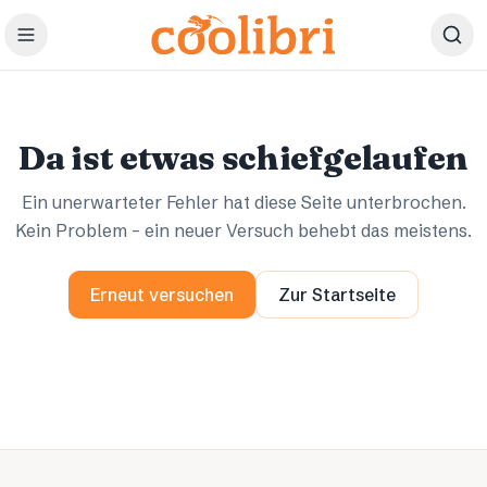
Zum Hauptinhalt springen
Ups.
Ups.
Da ist etwas schiefgelaufen
Ein unerwarteter Fehler hat diese Seite unterbrochen.
Kein Problem – ein neuer Versuch behebt das meistens.
Erneut versuchen
Zur Startseite