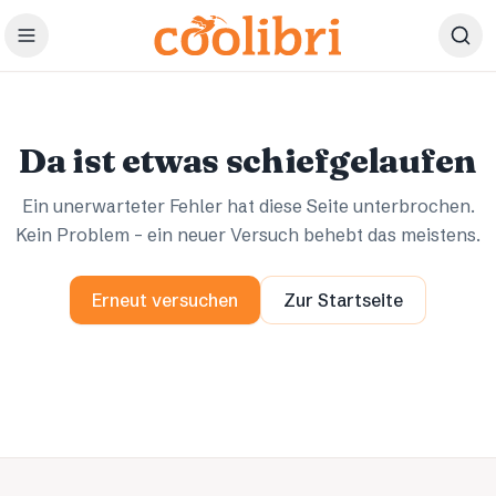
Zum Hauptinhalt springen
Ups.
Ups.
Da ist etwas schiefgelaufen
Ein unerwarteter Fehler hat diese Seite unterbrochen.
Kein Problem – ein neuer Versuch behebt das meistens.
Erneut versuchen
Zur Startseite