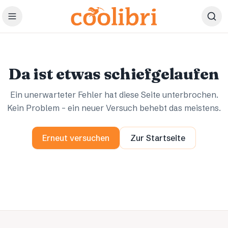
Zum Hauptinhalt springen
Ups.
Ups.
Da ist etwas schiefgelaufen
Ein unerwarteter Fehler hat diese Seite unterbrochen.
Kein Problem – ein neuer Versuch behebt das meistens.
Erneut versuchen
Zur Startseite