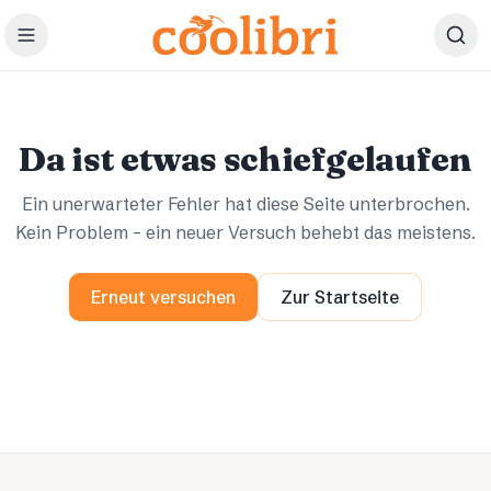
Zum Hauptinhalt springen
Ups.
Ups.
Da ist etwas schiefgelaufen
Ein unerwarteter Fehler hat diese Seite unterbrochen.
Kein Problem – ein neuer Versuch behebt das meistens.
Erneut versuchen
Zur Startseite