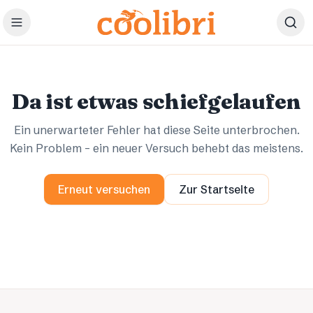
Zum Hauptinhalt springen
Ups.
Ups.
Da ist etwas schiefgelaufen
Ein unerwarteter Fehler hat diese Seite unterbrochen.
Kein Problem – ein neuer Versuch behebt das meistens.
Erneut versuchen
Zur Startseite