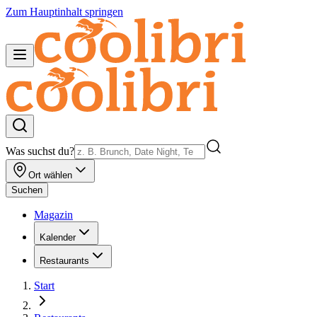
Zum Hauptinhalt springen
Was suchst du?
Ort wählen
Suchen
Magazin
Kalender
Restaurants
Start