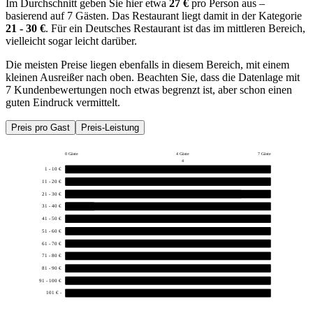
Im Durchschnitt geben Sie hier etwa
27 €
pro Person aus –
basierend auf 7 Gästen. Das Restaurant liegt damit in der Kategorie
21 - 30 €
. Für ein Deutsches Restaurant ist das im mittleren Bereich,
vielleicht sogar leicht darüber.
Die meisten Preise liegen ebenfalls in diesem Bereich, mit einem
kleinen Ausreißer nach oben. Beachten Sie, dass die Datenlage mit
7 Kundenbewertungen noch etwas begrenzt ist, aber schon einen
guten Eindruck vermittelt.
Preis pro Gast
Preis-Leistung
0 Gäste
4 Gäste
7 Gäste
4
1 - 10 €
0
11 - 20 €
0
21 - 30 €
6
31 - 40 €
1
41 - 50 €
0
51 - 60 €
0
61 - 70 €
0
71 - 80 €
0
81 - 90 €
0
91 - 100 €
0
101 € -
0