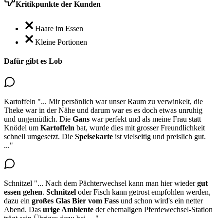
Kritikpunkte der Kunden
Haare im Essen
Kleine Portionen
Dafür gibt es Lob
Kartoffeln
"...
Mir persönlich war unser Raum zu verwinkelt, die
Theke war in der Nähe und darum war es es doch etwas unruhig
und ungemütlich. Die
Gans
war perfekt und als meine Frau
statt
Knödel um
Kartoffeln
bat, wurde dies mit grosser Freundlichkeit
schnell umgesetzt
. Die
Speisekarte
ist vielseitig und preislich gut.
..."
Schnitzel
"...
Nach dem Pächterwechsel kann man hier wieder
gut
essen gehen
.
Schnitzel
oder Fisch kann getrost empfohlen werden
,
dazu ein
großes Glas Bier vom Fass
und schon wird's ein netter
Abend. Das
urige Ambiente
der ehemaligen Pferdewechsel-Station