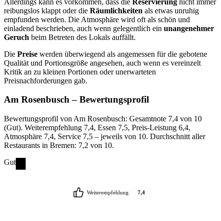
Allerdings kann es vorkommen, dass die
Reservierung
nicht immer
reibungslos klappt oder die
Räumlichkeiten
als etwas unruhig
empfunden werden. Die Atmosphäre wird oft als schön und
einladend beschrieben, auch wenn gelegentlich ein
unangenehmer
Geruch
beim Betreten des Lokals auffällt.
Die
Preise
werden überwiegend als angemessen für die gebotene
Qualität und Portionsgröße angesehen, auch wenn es vereinzelt
Kritik an zu kleinen Portionen oder unerwarteten
Preisnachforderungen gab.
Am Rosenbusch
– Bewertungsprofil
Bewertungsprofil von Am Rosenbusch: Gesamtnote 7,4 von 10
(Gut). Weiterempfehlung 7,4, Essen 7,5, Preis-Leistung 6,4,
Atmosphäre 7,4, Service 7,5 – jeweils von 10. Durchschnitt aller
Restaurants in Bremen: 7,2 von 10.
Gut
Weiterempfehlung
7,4