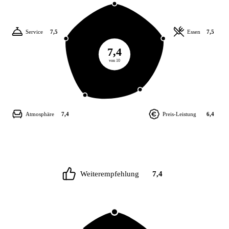
Service
7,5
Essen
7,5
7,4
von 10
Atmosphäre
7,4
Preis-Leistung
6,4
Weiterempfehlung
7,4