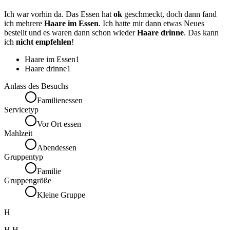
Ich war vorhin da. Das Essen hat
ok
geschmeckt, doch dann fand
ich mehrere
Haare im Essen
. Ich hatte mir dann etwas Neues
bestellt und es waren dann schon wieder
Haare drinne
. Das kann
ich
nicht empfehlen
!
Haare im Essen
1
Haare drinne
1
Anlass des Besuchs
Familienessen
Servicetyp
Vor Ort essen
Mahlzeit
Abendessen
Gruppentyp
Familie
Gruppengröße
Kleine Gruppe
H
H H.