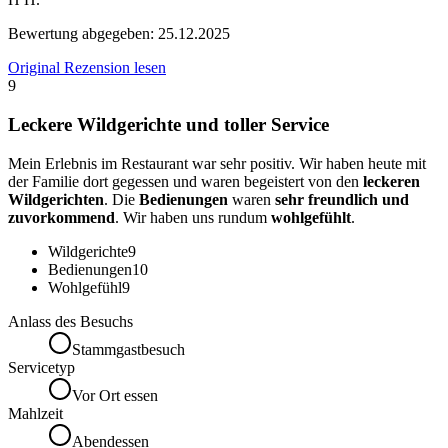
Bewertung abgegeben:
25.12.2025
Original Rezension lesen
9
Leckere Wildgerichte und toller Service
Mein Erlebnis im Restaurant war sehr positiv. Wir haben heute mit
der Familie dort gegessen und waren begeistert von den
leckeren
Wildgerichten
. Die
Bedienungen
waren
sehr freundlich und
zuvorkommend
. Wir haben uns rundum
wohlgefühlt
.
Wildgerichte
9
Bedienungen
10
Wohlgefühl
9
Anlass des Besuchs
Stammgastbesuch
Servicetyp
Vor Ort essen
Mahlzeit
Abendessen