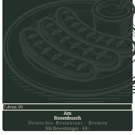
7,4
von 10
Am
Rosenbusch
Deutsches Restaurant · Bremen
306
Bewertungen
·
€
€
€