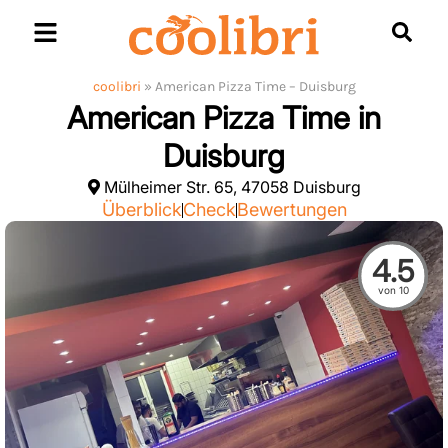
Skip
to
content
coolibri
»
American Pizza Time – Duisburg
American Pizza Time in
Duisburg
Mülheimer Str. 65, 47058 Duisburg
Überblick
Check
Bewertungen
4.5
von 10