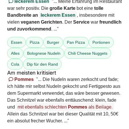
leckerem Essen
"... Meine Erfahrung im Restaurant
war sehr positiv. Die
große Karte
bot eine
tolle
Bandbreite an
leckerem Essen
, insbesondere mit
vielen
veganen Gerichten
. Der
Service
war
freundlich
und zuvorkommend
. ..."
Essen
Pizza
Burger
Pan Pizza
Portionen
Alles
Bolognese Nudeln
Chili Cheese Nuggets
Cola
Dip für den Rand
Am meisten kritisiert
Pommes
"... Die Nudeln waren zerkocht und fade;
ich hätte mir selbst Nudeln gekocht und Fertigpesto aus
dem Supermarkt verwendet, das wäre besser gewesen.
Das Schnitzel war ebenfalls enttäuschend: klein, fade
und
mit ebenfalls schlechten
Pommes
als Beilage.
Allein das Schnitzel war bei dieser Qualität mit 10, 50€
ein absolut frecher Wucher. ..."