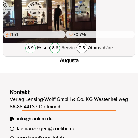
151
90.7%
Essen
Service
Atmosphäre
8.9
8.6
7.5
Augusta
Kontakt
Verlag Lensing-Wolff GmbH & Co. KG Westenhellweg
86-88 44137 Dortmund
info@coolibri.de
kleinanzeigen@coolibri.de