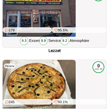
179
95.5%
Essen
Service
Atmosphäre
9.3
8.8
9.2
Lezzet
9
Pizzeria
von 10
245
93.1%