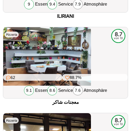
Essen
Service
Atmosphäre
9
9.4
7.9
ILIRIANI
8.7
Pizzeria
von 10
62
88.7%
Essen
Service
Atmosphäre
9.1
8.6
7.6
معجنات شاكر
8.7
Pizzeria
von 10