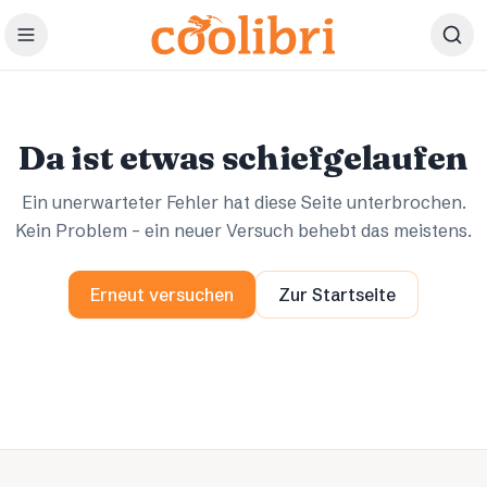
Zum Hauptinhalt springen
Ups.
Ups.
Da ist etwas schiefgelaufen
Ein unerwarteter Fehler hat diese Seite unterbrochen.
Kein Problem – ein neuer Versuch behebt das meistens.
Erneut versuchen
Zur Startseite