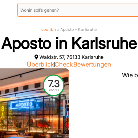
coolibri
»
Aposto – Karlsruhe
Aposto in Karlsruhe
Waldstr. 57, 76133 Karlsruhe
Überblick
Check
Bewertungen
Wie b
7.3
von 10