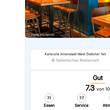
Photo von Aposto
Karlsruhe Innenstadt-West Östlicher Teil
🍝
Italienisches Restaurant
Gut
7.3
von 10
7.1
7.7
Essen
Service
Atm