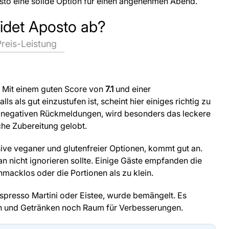
sto eine solide Option für einen angenehmen Abend.
idet Aposto ab?
Preis-Leistung
n! Mit einem guten Score von
7.1
und einer
alls als gut einzustufen ist, scheint hier einiges richtig zu
63 negativen Rückmeldungen, wird besonders das leckere
sche Zubereitung gelobt.
ive veganer und glutenfreier Optionen, kommt gut an.
an nicht ignorieren sollte. Einige Gäste empfanden die
hmacklos oder die Portionen als zu klein.
spresso Martini oder Eistee, wurde bemängelt. Es
en und Getränken noch Raum für Verbesserungen.