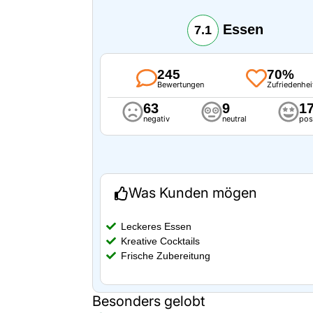
Essen
7.1
245
70%
Bewertungen
Zufriedenhei
63
9
1
negativ
neutral
pos
Was Kunden mögen
Leckeres Essen
Kreative Cocktails
Frische Zubereitung
Besonders gelobt