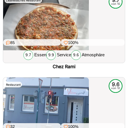
9.7
Libanesisches Restaurant
von 10
85
100%
Essen
Service
Atmosphäre
9.7
9.9
9.6
Chez Rami
9.6
Restaurant
von 10
32
100%