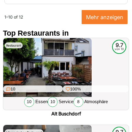
Mehr anzeigen
1–10 of 12
Top Restaurants in
9.7
Restaurant
von 10
10
100%
Essen
Service
Atmosphäre
10
10
8
Alt Buschdorf