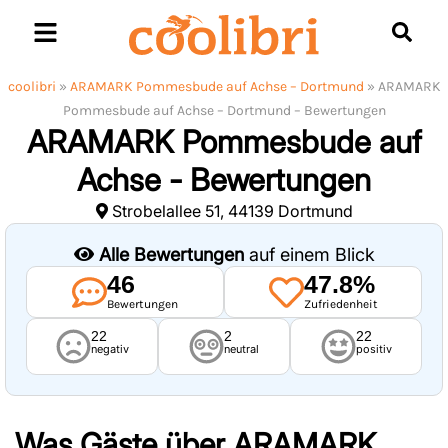
Skip
to
content
coolibri
»
ARAMARK Pommesbude auf Achse – Dortmund
»
ARAMARK
Pommesbude auf Achse – Dortmund – Bewertungen
ARAMARK Pommesbude auf
Achse - Bewertungen
Strobelallee 51, 44139 Dortmund
Alle Bewertungen
auf einem Blick
46
47.8%
Bewertungen
Zufriedenheit
22
2
22
negativ
neutral
positiv
Was Gäste über
ARAMARK