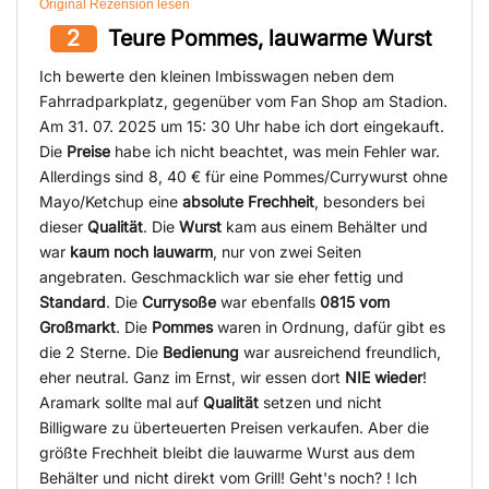
Original Rezension lesen
2
Teure Pommes, lauwarme Wurst
Ich bewerte den kleinen Imbisswagen neben dem
Fahrradparkplatz, gegenüber vom Fan Shop am Stadion.
Am 31. 07. 2025 um 15: 30 Uhr habe ich dort eingekauft.
Die
Preise
habe ich nicht beachtet, was mein Fehler war.
Allerdings sind 8, 40 € für eine Pommes/Currywurst ohne
Mayo/Ketchup eine
absolute Frechheit
, besonders bei
dieser
Qualität
. Die
Wurst
kam aus einem Behälter und
war
kaum noch lauwarm
, nur von zwei Seiten
angebraten. Geschmacklich war sie eher fettig und
Standard
. Die
Currysoße
war ebenfalls
0815 vom
Großmarkt
. Die
Pommes
waren in Ordnung, dafür gibt es
die 2 Sterne. Die
Bedienung
war ausreichend freundlich,
eher neutral. Ganz im Ernst, wir essen dort
NIE wieder
!
Aramark sollte mal auf
Qualität
setzen und nicht
Billigware zu überteuerten Preisen verkaufen. Aber die
größte Frechheit bleibt die lauwarme Wurst aus dem
Behälter und nicht direkt vom Grill! Geht's noch? ! Ich