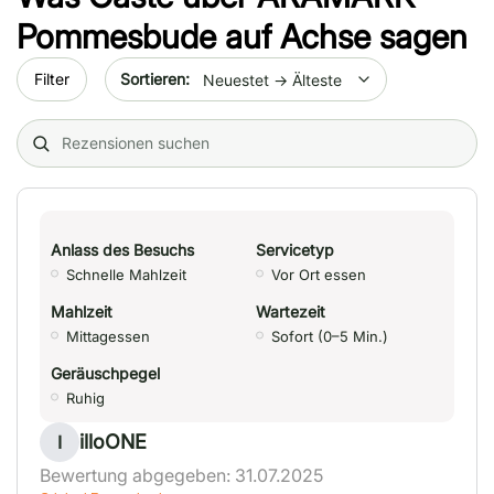
Pommesbude auf Achse
sagen
Sort by date
Filter
Search (title/text)
Anlass des Besuchs
Servicetyp
Schnelle Mahlzeit
Vor Ort essen
Mahlzeit
Wartezeit
Mittagessen
Sofort (0–5 Min.)
Geräuschpegel
Ruhig
illoONE
I
Bewertung abgegeben: 31.07.2025