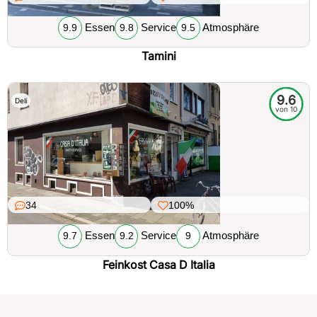
Essen
Service
Atmosphäre
9.9
9.8
9.5
Tamini
9.6
Deli
von 10
34
100%
Essen
Service
Atmosphäre
9.7
9.2
9
Feinkost Casa D Italia