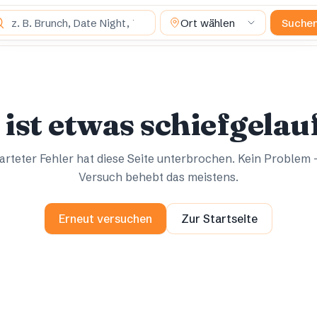
 suchst du?
Ort wählen
Suche
Ups.
Ups.
 ist etwas schiefgelau
rteter Fehler hat diese Seite unterbrochen. Kein Problem 
Versuch behebt das meistens.
Erneut versuchen
Zur Startseite