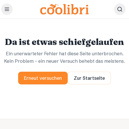
Zum Hauptinhalt springen
Ups.
Ups.
Da ist etwas schiefgelaufen
Ein unerwarteter Fehler hat diese Seite unterbrochen.
Kein Problem – ein neuer Versuch behebt das meistens.
Erneut versuchen
Zur Startseite