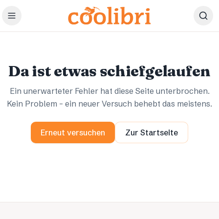
Zum Hauptinhalt springen
Ups.
Ups.
Da ist etwas schiefgelaufen
Ein unerwarteter Fehler hat diese Seite unterbrochen.
Kein Problem – ein neuer Versuch behebt das meistens.
Erneut versuchen
Zur Startseite