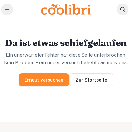
Zum Hauptinhalt springen
Ups.
Ups.
Da ist etwas schiefgelaufen
Ein unerwarteter Fehler hat diese Seite unterbrochen.
Kein Problem – ein neuer Versuch behebt das meistens.
Erneut versuchen
Zur Startseite