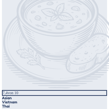
7,4
von 10
Asian
Vietnam
Thai