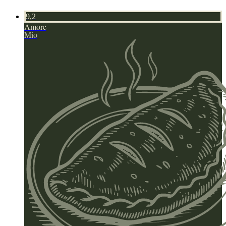
9,2
Amore
Mio