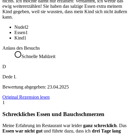
nichts. Ich möchte damit nur erzählen: Verdammt, ich werde das
ewig weitererzählen! Sie haben das salzige Essen extra meinem
Kind gegeben, weil sie wussten, dass mein Kind sich nicht äußern
kann.
Nudel
2
Essen
1
Kind
1
Anlass des Besuchs
Schnelle Mahlzeit
D
Dede I.
Bewertung abgegeben:
23.04.2025
Original Rezension lesen
1
Schreckliches Essen und Bauchschmerzen
Meine Erfahrung im Restaurant war leider
ganz schrecklich
. Das
Essen war nicht gut
und führte dazu, dass ich
drei Tage lang