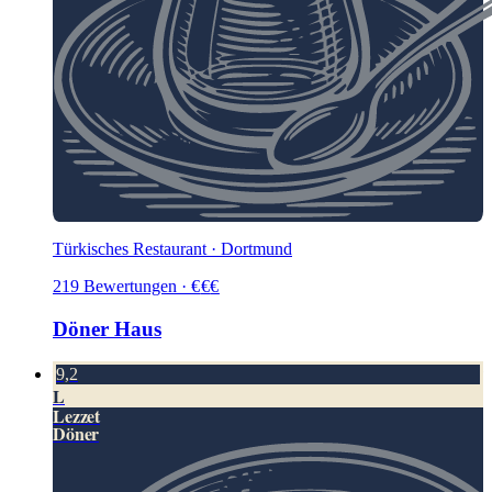
Türkisches Restaurant · Dortmund
219
Bewertungen
·
€
€
€
Döner Haus
9,2
L
Lezzet
Döner