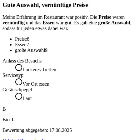
Gute Auswahl, vernünftige Preise
Meine Erfahrung im Restaurant war positiv. Die
Preise
waren
vernünftig
und das
Essen
war
gut
. Es gab eine
große Auswahl
,
sodass für jeden etwas dabei war.
Preise
8
Essen
7
große Auswahl
9
Anlass des Besuchs
Lockeres Treffen
Servicetyp
Vor Ort essen
Geräuschpegel
Laut
B
Bio T.
Bewertung abgegeben:
17.08.2025