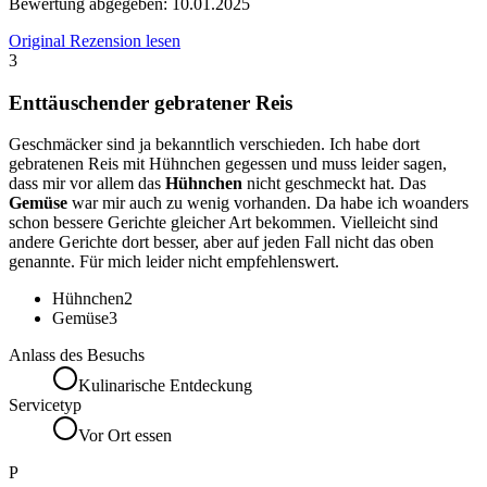
Bewertung abgegeben:
10.01.2025
Original Rezension lesen
3
Enttäuschender gebratener Reis
Geschmäcker sind ja bekanntlich verschieden. Ich habe dort
gebratenen Reis mit Hühnchen gegessen und muss leider sagen,
dass mir vor allem das
Hühnchen
nicht geschmeckt hat. Das
Gemüse
war mir auch zu wenig vorhanden. Da habe ich woanders
schon bessere Gerichte gleicher Art bekommen. Vielleicht sind
andere Gerichte dort besser, aber auf jeden Fall nicht das oben
genannte. Für mich leider nicht empfehlenswert.
Hühnchen
2
Gemüse
3
Anlass des Besuchs
Kulinarische Entdeckung
Servicetyp
Vor Ort essen
P