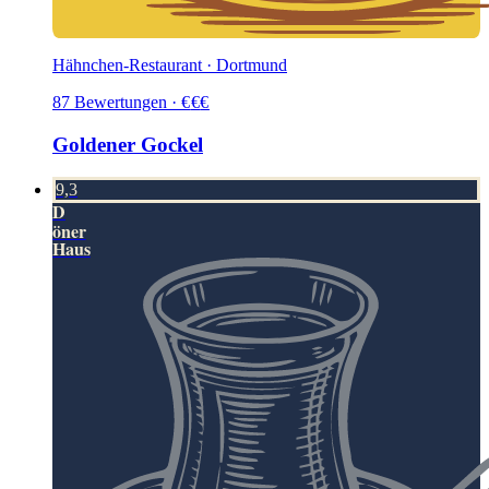
Hähnchen-Restaurant · Dortmund
87
Bewertungen
·
€
€
€
Goldener Gockel
9,3
D
öner
Haus