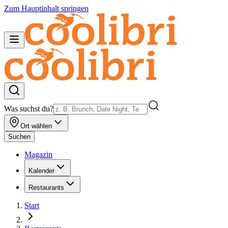
Zum Hauptinhalt springen
Was suchst du?
Ort wählen
Suchen
Magazin
Kalender
Restaurants
Start