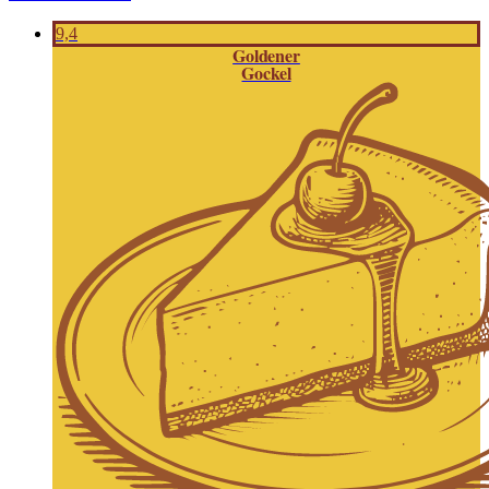
9,4
Goldener
Gockel