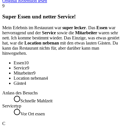
Original Rezension lesen
9
Super Essen und netter Service!
Mein Erlebnis im Restaurant war
super lecker
. Das
Essen
war
hervorragend und der
Service
sowie die
Mitarbeiter
waren sehr
nett. Ich komme bestimmt wieder. Das Einzige, was etwas gestört
hat, war die
Location nebenan
mit den etwas lauten Gästen. Da
kann das Restaurant nichts für, aber darüber kann man
hinwegsehen.
Essen
10
Service
9
Mitarbeiter
9
Location nebenan
4
Gäste
4
Anlass des Besuchs
Schnelle Mahlzeit
Servicetyp
Vor Ort essen
C