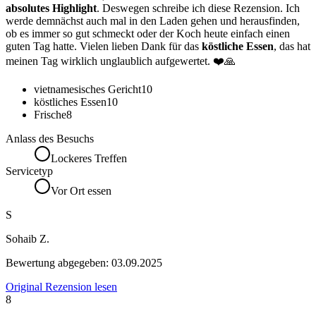
absolutes Highlight
. Deswegen schreibe ich diese Rezension. Ich
werde demnächst auch mal in den Laden gehen und herausfinden,
ob es immer so gut schmeckt oder der Koch heute einfach einen
guten Tag hatte. Vielen lieben Dank für das
köstliche Essen
, das hat
meinen Tag wirklich unglaublich aufgewertet. ❤️🙏
vietnamesisches Gericht
10
köstliches Essen
10
Frische
8
Anlass des Besuchs
Lockeres Treffen
Servicetyp
Vor Ort essen
S
Sohaib Z.
Bewertung abgegeben:
03.09.2025
Original Rezension lesen
8