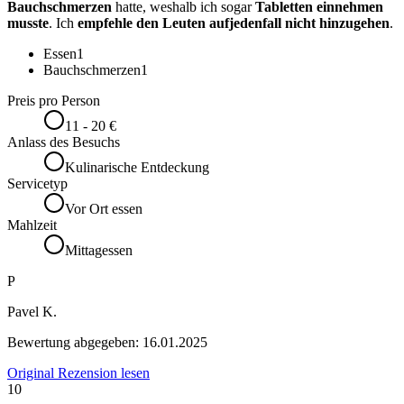
Bauchschmerzen
hatte, weshalb ich sogar
Tabletten einnehmen
musste
. Ich
empfehle den Leuten aufjedenfall nicht hinzugehen
.
Essen
1
Bauchschmerzen
1
Preis pro Person
11 - 20 €
Anlass des Besuchs
Kulinarische Entdeckung
Servicetyp
Vor Ort essen
Mahlzeit
Mittagessen
P
Pavel K.
Bewertung abgegeben:
16.01.2025
Original Rezension lesen
10