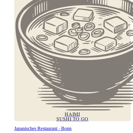
HAIMI
SUSHI TO GO
Japanisches Restaurant · Bonn