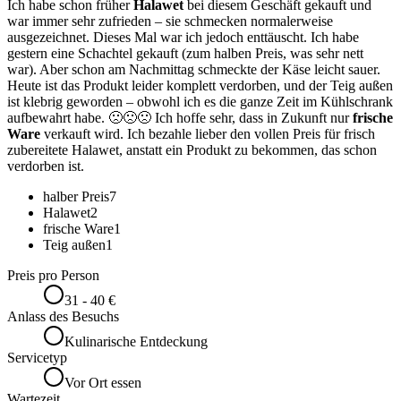
Ich habe schon früher
Halawet
bei diesem Geschäft gekauft und
war immer sehr zufrieden – sie schmecken normalerweise
ausgezeichnet. Dieses Mal war ich jedoch enttäuscht. Ich habe
gestern eine Schachtel gekauft (zum halben Preis, was sehr nett
war). Aber schon am Nachmittag schmeckte der Käse leicht sauer.
Heute ist das Produkt leider komplett verdorben, und der Teig außen
ist klebrig geworden – obwohl ich es die ganze Zeit im Kühlschrank
aufbewahrt habe. 🙁🙁🙁 Ich hoffe sehr, dass in Zukunft nur
frische
Ware
verkauft wird. Ich bezahle lieber den vollen Preis für frisch
zubereitete Halawet, anstatt ein Produkt zu bekommen, das schon
verdorben ist.
halber Preis
7
Halawet
2
frische Ware
1
Teig außen
1
Preis pro Person
31 - 40 €
Anlass des Besuchs
Kulinarische Entdeckung
Servicetyp
Vor Ort essen
Wartezeit