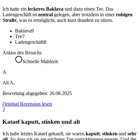
Ich hatte ein
leckeres Baklava
und dazu einen Tee. Das
Ladengeschäft ist
zentral
gelegen, aber trotzdem in einer
ruhigen
Straße
, was es ermöglicht, auch kurz draußen zu sitzen.
Baklava
9
Tee
7
Ladengeschäft
8
Anlass des Besuchs
Schnelle Mahlzeit
A
Ali A.
Bewertung abgegeben:
26.08.2025
Original Rezension lesen
2
Kataef kaputt, stinken und alt
Ich habe letztes Kataef gekauft, sie waren
kaputt
,
stinken
und
sehr
alt
. So dass ich sie am nächsten Tag zurückbringen musste. Und die