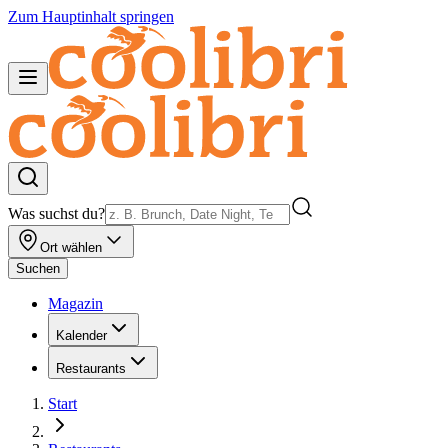
Zum Hauptinhalt springen
Was suchst du?
Ort wählen
Suchen
Magazin
Kalender
Restaurants
Start