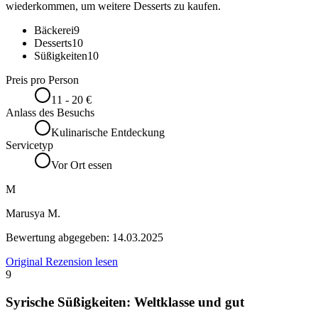
wiederkommen, um weitere Desserts zu kaufen.
Bäckerei
9
Desserts
10
Süßigkeiten
10
Preis pro Person
11 - 20 €
Anlass des Besuchs
Kulinarische Entdeckung
Servicetyp
Vor Ort essen
M
Marusya M.
Bewertung abgegeben:
14.03.2025
Original Rezension lesen
9
Syrische Süßigkeiten: Weltklasse und gut