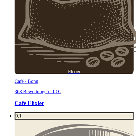
Elixier
Café · Bonn
368
Bewertungen
·
€
€
€
Café Elixier
9,1