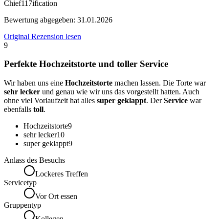
Chief117ification
Bewertung abgegeben:
31.01.2026
Original Rezension lesen
9
Perfekte Hochzeitstorte und toller Service
Wir haben uns eine
Hochzeitstorte
machen lassen. Die Torte war
sehr lecker
und genau wie wir uns das vorgestellt hatten. Auch
ohne viel Vorlaufzeit hat alles
super geklappt
. Der
Service
war
ebenfalls
toll
.
Hochzeitstorte
9
sehr lecker
10
super geklappt
9
Anlass des Besuchs
Lockeres Treffen
Servicetyp
Vor Ort essen
Gruppentyp
Kollegen