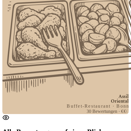
Assil
Oriental
Buffet-Restaurant · Bonn
30
Bewertungen
·
€
€
€