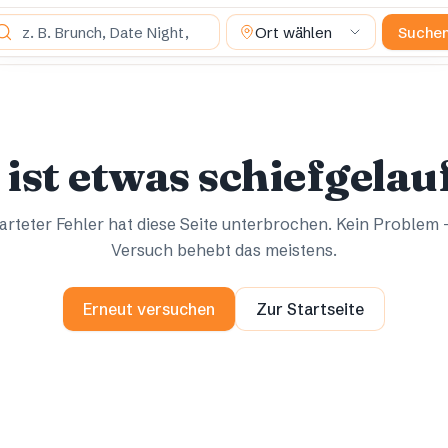
s suchst du?
Ort wählen
Suche
Ups.
Ups.
 ist etwas schiefgelau
rteter Fehler hat diese Seite unterbrochen. Kein Problem 
Versuch behebt das meistens.
Erneut versuchen
Zur Startseite