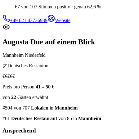
67 von 107 Stimmen positiv · genau 62,6 %
+49 621 43736939
Website
Augusta Due
auf einem Blick
Mannheim Niederfeld
🍖
Deutsches Restaurant
€
€
€
€
€
Preis pro Person
41 – 50 €
von
22
Gästen
erwähnt
#
504
von
707
Lokalen
in
Mannheim
#
61
Deutsches Restaurant
von 85
in
Mannheim
Ansprechend