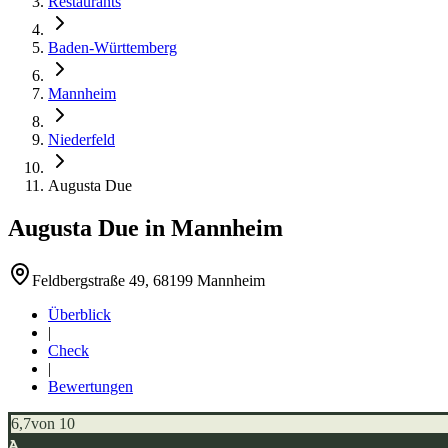
Restaurants
Baden-Württemberg
Mannheim
Niederfeld
Augusta Due
Augusta Due
in
Mannheim
Feldbergstraße 49, 68199 Mannheim
Überblick
|
Check
|
Bewertungen
6,7
von 10
A