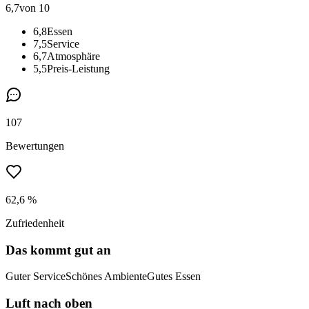
6,7
von 10
6,8
Essen
7,5
Service
6,7
Atmosphäre
5,5
Preis-Leistung
107
Bewertungen
62,6 %
Zufriedenheit
Das kommt gut an
Guter Service
Schönes Ambiente
Gutes Essen
Luft nach oben