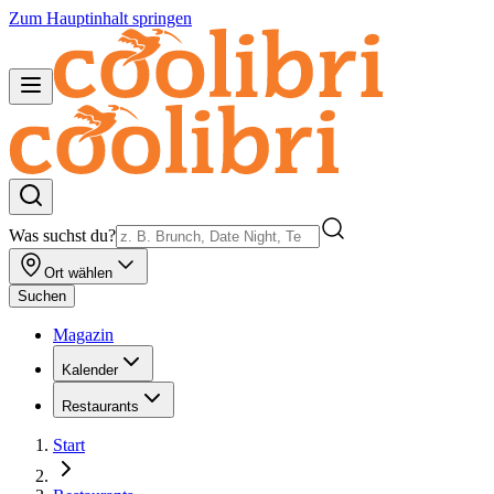
Zum Hauptinhalt springen
Was suchst du?
Ort wählen
Suchen
Magazin
Kalender
Restaurants
Start