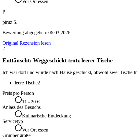
Vor Ort essen
P
piruz S.
Bewertung abgegeben:
06.03.2026
Original Rezension lesen
2
Enttäuscht: Weggeschickt trotz leerer Tische
Ich war dort und wurde nach Hause geschickt, obwohl zwei Tische fre
leere Tische
2
Preis pro Person
11 - 20 €
Anlass des Besuchs
Kulinarische Entdeckung
Servicetyp
Vor Ort essen
Gruppengröße