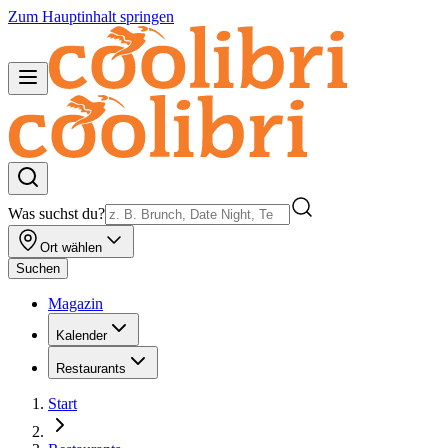
Zum Hauptinhalt springen
Was suchst du?
Ort wählen
Suchen
Magazin
Kalender
Restaurants
Start