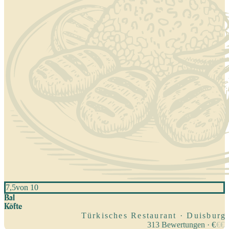
7,5
von 10
Bal
Köfte
Türkisches Restaurant · Duisburg
313
Bewertungen
·
€
€
€