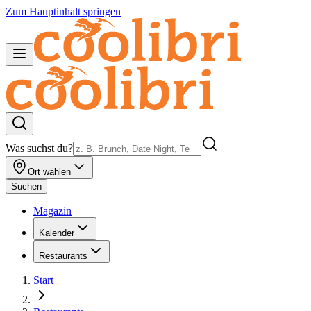
Zum Hauptinhalt springen
Was suchst du?
Ort wählen
Suchen
Magazin
Kalender
Restaurants
Start