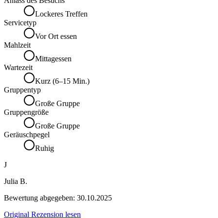
Anlass des Besuchs
Lockeres Treffen
Servicetyp
Vor Ort essen
Mahlzeit
Mittagessen
Wartezeit
Kurz (6–15 Min.)
Gruppentyp
Große Gruppe
Gruppengröße
Große Gruppe
Geräuschpegel
Ruhig
J
Julia B.
Bewertung abgegeben:
30.10.2025
Original Rezension lesen