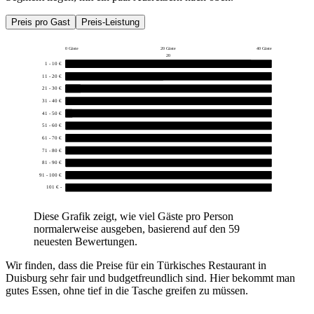
Preis pro Gast
Preis-Leistung
0 Gäste
20 Gäste
40 Gäste
20
1 - 10 €
36
11 - 20 €
19
21 - 30 €
3
31 - 40 €
0
41 - 50 €
1
51 - 60 €
0
61 - 70 €
0
71 - 80 €
0
81 - 90 €
0
91 - 100 €
0
101 € -
0
Diese Grafik zeigt, wie viel Gäste pro Person
normalerweise ausgeben, basierend auf den 59
neuesten Bewertungen.
Wir finden, dass die Preise für ein Türkisches Restaurant in
Duisburg sehr fair und budgetfreundlich sind. Hier bekommt man
gutes Essen, ohne tief in die Tasche greifen zu müssen.