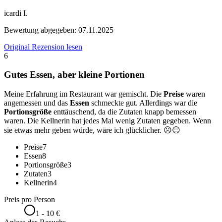
icardi I.
Bewertung abgegeben:
07.11.2025
Original Rezension lesen
6
Gutes Essen, aber kleine Portionen
Meine Erfahrung im Restaurant war gemischt. Die
Preise
waren
angemessen und das
Essen
schmeckte gut. Allerdings war die
Portionsgröße
enttäuschend, da die Zutaten knapp bemessen
waren. Die Kellnerin hat jedes Mal wenig Zutaten gegeben. Wenn
sie etwas mehr geben würde, wäre ich glücklicher. ☹️😑
Preise
7
Essen
8
Portionsgröße
3
Zutaten
3
Kellnerin
4
Preis pro Person
1 - 10 €