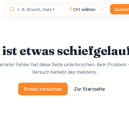
Was suchst du?
Ort wählen
Suche
Ups.
Ups.
 ist etwas schiefgelau
rteter Fehler hat diese Seite unterbrochen. Kein Problem 
Versuch behebt das meistens.
Erneut versuchen
Zur Startseite