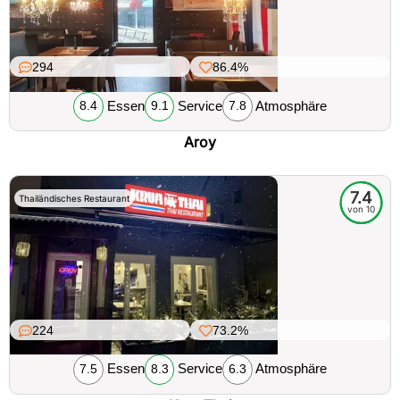
294
86.4%
Essen
Service
Atmosphäre
8.4
9.1
7.8
Aroy
7.4
Thailändisches Restaurant
von 10
224
73.2%
Essen
Service
Atmosphäre
7.5
8.3
6.3