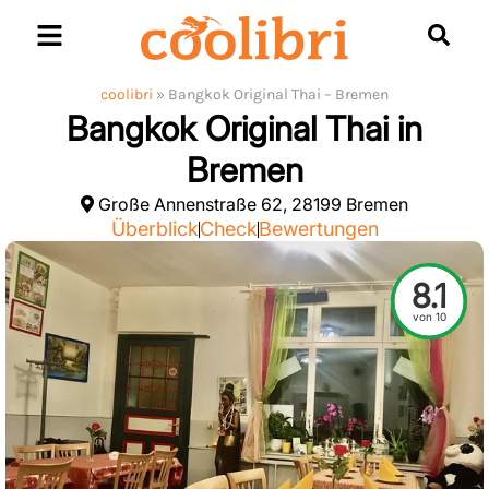
Skip
to
content
coolibri
»
Bangkok Original Thai – Bremen
Bangkok Original Thai in
Bremen
Große Annenstraße 62, 28199 Bremen
Überblick
Check
Bewertungen
8.1
von 10