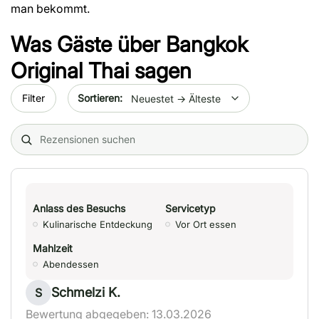
man bekommt.
Was Gäste über
Bangkok
Original Thai
sagen
Sort by date
Filter
Search (title/text)
Anlass des Besuchs
Servicetyp
Kulinarische Entdeckung
Vor Ort essen
Mahlzeit
Abendessen
Schmelzi K.
S
Bewertung abgegeben: 13.03.2026