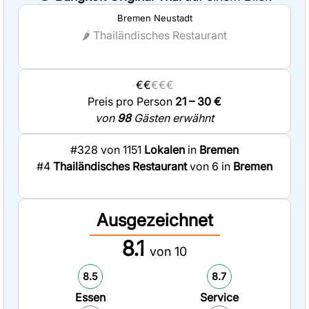
Bremen Neustadt
🌶️
Thailändisches Restaurant
€€
€€€
Preis pro Person
21 – 30 €
von
98
Gästen erwähnt
#328 von 1151
Lokalen
in
Bremen
#4
Thailändisches Restaurant
von 6 in
Bremen
Ausgezeichnet
8.1
von 10
8.5
8.7
Essen
Service