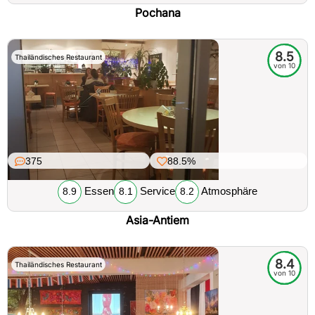
Pochana
8.5
Thailändisches Restaurant
von 10
375
88.5%
Essen
Service
Atmosphäre
8.9
8.1
8.2
Asia-Antiem
8.4
Thailändisches Restaurant
von 10