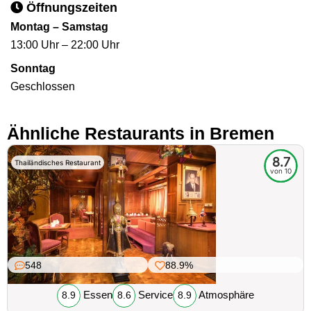
Öffnungszeiten
Montag – Samstag
13:00 Uhr – 22:00 Uhr
Sonntag
Geschlossen
Ähnliche Restaurants in Bremen
8.7
Thailändisches Restaurant
von 10
548
88.9%
Essen
Service
Atmosphäre
8.9
8.6
8.9