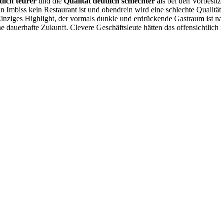
lich teurer
und die
Qualität deutlich schlechter
als bei den Vorbesitz
ein Imbiss kein Restaurant ist und obendrein wird eine schlechte Qualit
t. Einziges Highlight, der vormals dunkle und erdrückende Gastraum ist
ne dauerhafte Zukunft. Clevere Geschäftsleute hätten das offensichtli