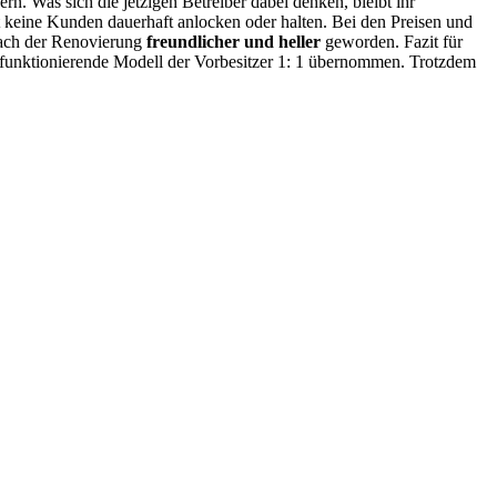
ern. Was sich die jetzigen Betreiber dabei denken, bleibt ihr
ät keine Kunden dauerhaft anlocken oder halten. Bei den Preisen und
 nach der Renovierung
freundlicher und heller
geworden. Fazit für
ch funktionierende Modell der Vorbesitzer 1: 1 übernommen. Trotzdem