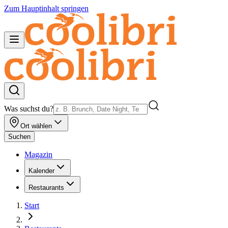
Zum Hauptinhalt springen
Was suchst du?
Ort wählen
Suchen
Magazin
Kalender
Restaurants
Start