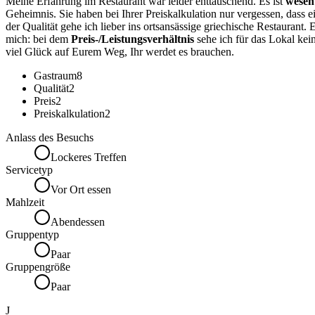
Meine Erfahrung im Restaurant war leider enttäuschend. Es ist
wesent
Geheimnis. Sie haben bei Ihrer Preiskalkulation nur vergessen, dass 
der Qualität gehe ich lieber ins ortsansässige griechische Restauran
mich: bei dem
Preis-/Leistungsverhältnis
sehe ich für das Lokal kei
viel Glück auf Eurem Weg, Ihr werdet es brauchen.
Gastraum
8
Qualität
2
Preis
2
Preiskalkulation
2
Anlass des Besuchs
Lockeres Treffen
Servicetyp
Vor Ort essen
Mahlzeit
Abendessen
Gruppentyp
Paar
Gruppengröße
Paar
J