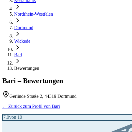
Restaurants
Nordrhein-Westfalen
Dortmund
Wickede
Bari
Bewertungen
Bari
– Bewertungen
Gerlinde Straße 2, 44319 Dortmund
← Zurück zum Profil von
Bari
7,0
von 10