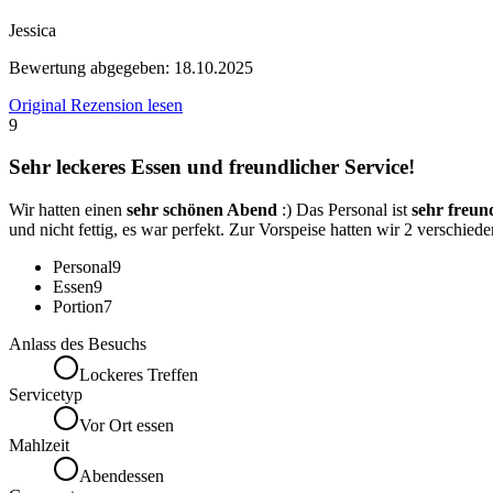
Jessica
Bewertung abgegeben:
18.10.2025
Original Rezension lesen
9
Sehr leckeres Essen und freundlicher Service!
Wir hatten einen
sehr schönen Abend
:) Das Personal ist
sehr freu
und nicht fettig, es war perfekt. Zur Vorspeise hatten wir 2 verschi
Personal
9
Essen
9
Portion
7
Anlass des Besuchs
Lockeres Treffen
Servicetyp
Vor Ort essen
Mahlzeit
Abendessen