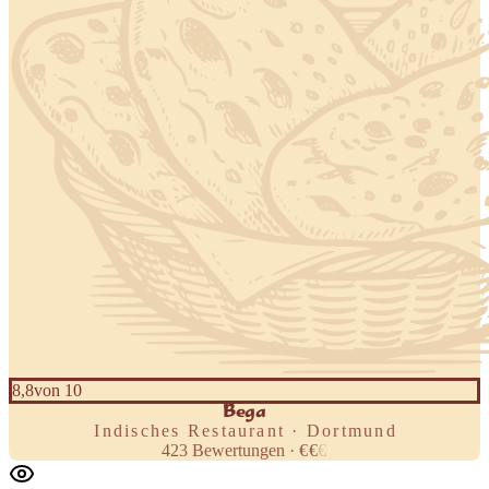
8,8
von 10
Bega
Indisches Restaurant · Dortmund
423
Bewertungen
·
€
€
€