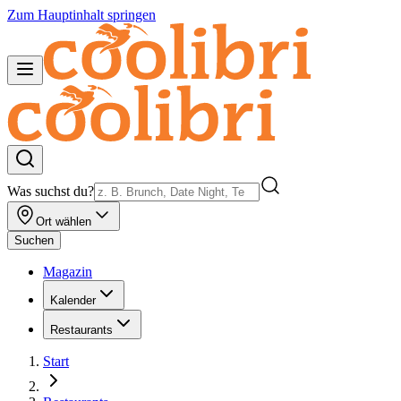
Zum Hauptinhalt springen
Was suchst du?
Ort wählen
Suchen
Magazin
Kalender
Restaurants
Start