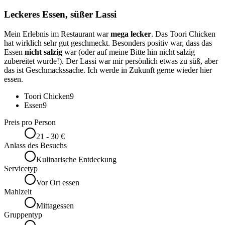
Leckeres Essen, süßer Lassi
Mein Erlebnis im Restaurant war
mega lecker
. Das Toori Chicken
hat wirklich sehr gut geschmeckt. Besonders positiv war, dass das
Essen
nicht salzig
war (oder auf meine Bitte hin nicht salzig
zubereitet wurde!). Der Lassi war mir persönlich etwas zu süß, aber
das ist Geschmackssache. Ich werde in Zukunft gerne wieder hier
essen.
Toori Chicken
9
Essen
9
Preis pro Person
21 - 30 €
Anlass des Besuchs
Kulinarische Entdeckung
Servicetyp
Vor Ort essen
Mahlzeit
Mittagessen
Gruppentyp