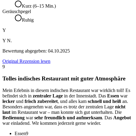
Kurz (6–15 Min.)
Geräuschpegel
Ruhig
Y
Y N.
Bewertung abgegeben:
04.10.2025
Original Rezension lesen
9
Tolles indisches Restaurant mit guter Atmosphäre
Mein Erlebnis in diesem indischen Restaurant war wirklich toll! Es
befindet sich in
zentraler Lage
in der Innenstadt. Das
Essen
war
lecker
und
frisch zubereitet
, und alles kam
schnell und heiß
an.
Besonders angenehm war, dass es trotz der zentralen Lage
nicht
laut
im Restaurant war – man konnte sich gut unterhalten. Die
Bedienung
war
sehr freundlich und aufmerksam
. Das
Angebot
war einladend. Wir kommen jederzeit gerne wieder.
Essen
9