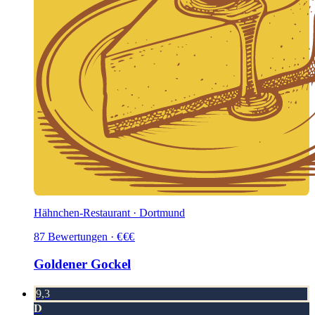
Hähnchen-Restaurant · Dortmund
87
Bewertungen
·
€
€
€
Goldener Gockel
9,3
D