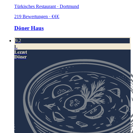
Türkisches Restaurant · Dortmund
219
Bewertungen
·
€
€
€
Döner Haus
9,2
L
Lezzet
Döner