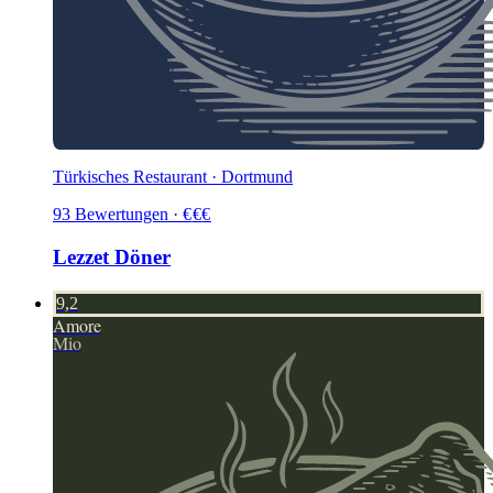
Türkisches Restaurant · Dortmund
93
Bewertungen
·
€
€
€
Lezzet Döner
9,2
Amore
Mio