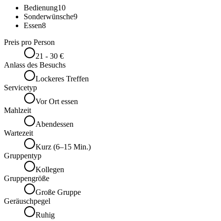
Bedienung
10
Sonderwünsche
9
Essen
8
Preis pro Person
21 - 30 €
Anlass des Besuchs
Lockeres Treffen
Servicetyp
Vor Ort essen
Mahlzeit
Abendessen
Wartezeit
Kurz (6–15 Min.)
Gruppentyp
Kollegen
Gruppengröße
Große Gruppe
Geräuschpegel
Ruhig