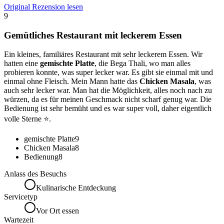
Original Rezension lesen
9
Gemütliches Restaurant mit leckerem Essen
Ein kleines, familiäres Restaurant mit sehr leckerem Essen. Wir
hatten eine
gemischte Platte
, die Bega Thali, wo man alles
probieren konnte, was super lecker war. Es gibt sie einmal mit und
einmal ohne Fleisch. Mein Mann hatte das
Chicken Masala
, was
auch sehr lecker war. Man hat die Möglichkeit, alles noch nach zu
würzen, da es für meinen Geschmack nicht scharf genug war. Die
Bedienung ist sehr bemüht und es war super voll, daher eigentlich
volle Sterne ⭐️.
gemischte Platte
9
Chicken Masala
8
Bedienung
8
Anlass des Besuchs
Kulinarische Entdeckung
Servicetyp
Vor Ort essen
Wartezeit