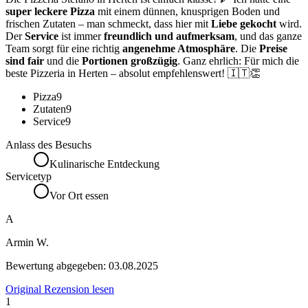
super leckere Pizza
mit einem dünnen, knusprigen Boden und
frischen Zutaten – man schmeckt, dass hier mit
Liebe gekocht
wird.
Der
Service
ist immer
freundlich und aufmerksam
, und das ganze
Team sorgt für eine richtig
angenehme Atmosphäre
. Die
Preise
sind fair
und die
Portionen großzügig
. Ganz ehrlich: Für mich die
beste Pizzeria in Herten – absolut empfehlenswert! 🇮🇹👏
Pizza
9
Zutaten
9
Service
9
Anlass des Besuchs
Kulinarische Entdeckung
Servicetyp
Vor Ort essen
A
Armin W.
Bewertung abgegeben:
03.08.2025
Original Rezension lesen
1