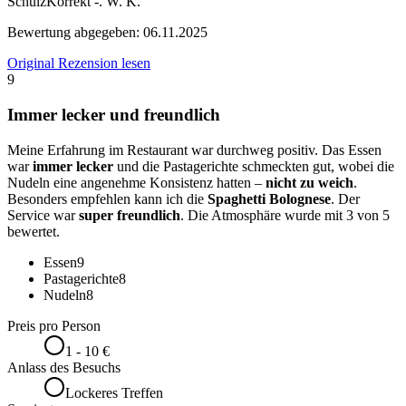
SchulzKorrekt -. W. K.
Bewertung abgegeben:
06.11.2025
Original Rezension lesen
9
Immer lecker und freundlich
Meine Erfahrung im Restaurant war durchweg positiv. Das Essen
war
immer lecker
und die Pastagerichte schmeckten gut, wobei die
Nudeln eine angenehme Konsistenz hatten –
nicht zu weich
.
Besonders empfehlen kann ich die
Spaghetti Bolognese
. Der
Service war
super freundlich
. Die Atmosphäre wurde mit 3 von 5
bewertet.
Essen
9
Pastagerichte
8
Nudeln
8
Preis pro Person
1 - 10 €
Anlass des Besuchs
Lockeres Treffen