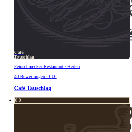
Café
Tauschlag
Feinschmecker-Restaurant · Herten
40
Bewertungen
·
€
€
€
Café Tauschlag
8,8