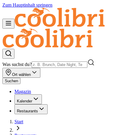
Zum Hauptinhalt springen
Was suchst du?
Ort wählen
Suchen
Magazin
Kalender
Restaurants
Start