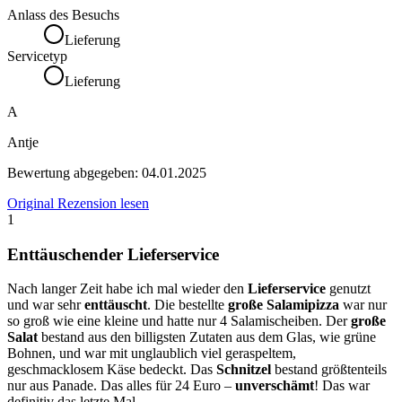
Anlass des Besuchs
Lieferung
Servicetyp
Lieferung
A
Antje
Bewertung abgegeben:
04.01.2025
Original Rezension lesen
1
Enttäuschender Lieferservice
Nach langer Zeit habe ich mal wieder den
Lieferservice
genutzt
und war sehr
enttäuscht
. Die bestellte
große Salamipizza
war nur
so groß wie eine kleine und hatte nur 4 Salamischeiben. Der
große
Salat
bestand aus den billigsten Zutaten aus dem Glas, wie grüne
Bohnen, und war mit unglaublich viel geraspeltem,
geschmacklosem Käse bedeckt. Das
Schnitzel
bestand größtenteils
nur aus Panade. Das alles für 24 Euro –
unverschämt
! Das war
definitiv das letzte Mal.