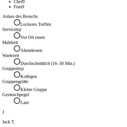
Chef
9
Frau
9
Anlass des Besuchs
Lockeres Treffen
Servicetyp
Vor Ort essen
Mahlzeit
Abendessen
Wartezeit
Durchschnittlich (16–30 Min.)
Gruppentyp
Kollegen
Gruppengröße
Kleine Gruppe
Geräuschpegel
Laut
J
Jack T.