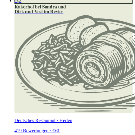
9,2
Kaiserhof bei Sandra und
Dirk und Vest im Revier
Deutsches Restaurant · Herten
419
Bewertungen
·
€
€
€