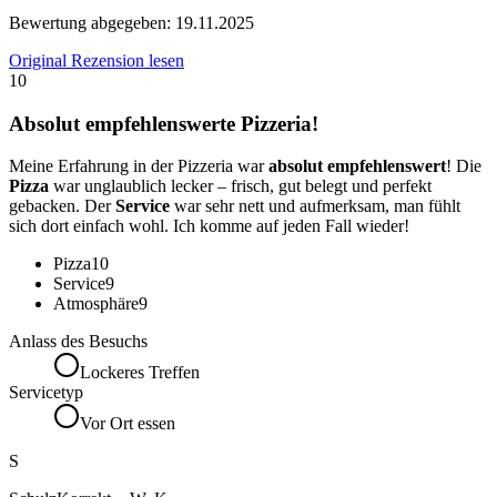
Bewertung abgegeben:
19.11.2025
Original Rezension lesen
10
Absolut empfehlenswerte Pizzeria!
Meine Erfahrung in der Pizzeria war
absolut empfehlenswert
! Die
Pizza
war unglaublich lecker – frisch, gut belegt und perfekt
gebacken. Der
Service
war sehr nett und aufmerksam, man fühlt
sich dort einfach wohl. Ich komme auf jeden Fall wieder!
Pizza
10
Service
9
Atmosphäre
9
Anlass des Besuchs
Lockeres Treffen
Servicetyp
Vor Ort essen
S