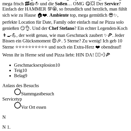
mega frisch 🥓🧀🍅 und die
Soßen
… OMG 😋💥 Der
Service
?
Einfach der HAMMER 💯🤩, so freundlich und herzlich, man fühlt
sich wie zu Hause 🏠❤️.
Ambiente
top, mega gemütlich 😎✨,
perfekte Location für Date, Family oder einfach mal ne Pizza solo
genießen 😏👌. Und der
Chef Stefano
? Ein echter Legenden-Koch
👨‍🍳💪, der weiß genau, wie man Geschmack zaubert ✨🍕. Jeder
Bissen ein Glücksmoment 😍🎉. 5 Sterne? Zu wenig! Ich geb 10
Sterne ⭐⭐⭐⭐⭐⭐⭐⭐⭐⭐ und noch ein Extra-Herz ❤️ obendrauf!
Wenn ihr in Herne seid und Pizza liebt: HIN DA! 🏃‍♂️💨🍕
Geschmacksexplosion
10
Teig
10
Belag
9
Anlass des Besuchs
Stammgastbesuch
Servicetyp
Vor Ort essen
N
N 1.